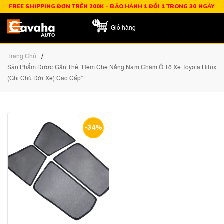
FREE SHIPPING ĐƠN TRÊN 200K - BẢO HÀNH 1 ĐỔI 1 TRONG 30 NGÀY
0
Giỏ hàng
/
Trang Chủ
Sản Phẩm Được Gắn Thẻ “Rèm Che Nắng Nam Châm Ô Tô Xe Toyota Hilux
(ghi Chú Đời Xe) Cao Cấp”
-34%