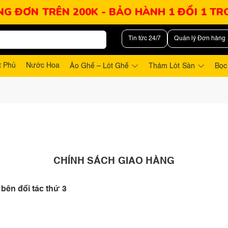
NG ĐƠN TRÊN 200K - BẢO HÀNH 1 ĐỔI 1 T
Tin tức 24/7
Quản lý Đơn hàng
t Phủ
Nước Hoa
Áo Ghế – Lót Ghế
Thảm Lót Sàn
Bọc
CHÍNH SÁCH GIAO HÀNG
ên đối tác thứ 3