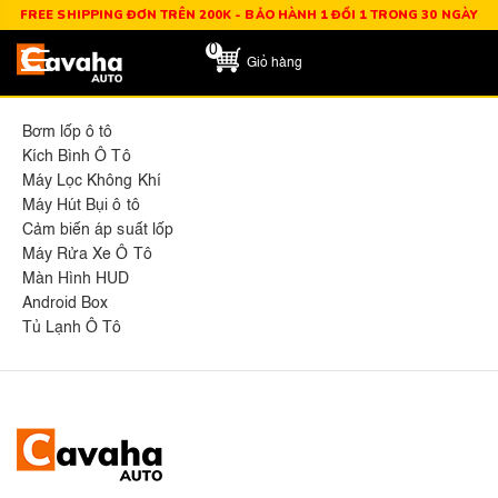
FREE SHIPPING ĐƠN TRÊN 200K - BẢO HÀNH 1 ĐỔI 1 TRONG 30 NGÀY
0
Giỏ hàng
Bơm lốp ô tô
Kích Bình Ô Tô
Máy Lọc Không Khí
Máy Hút Bụi ô tô
Cảm biến áp suất lốp
Máy Rửa Xe Ô Tô
Màn Hình HUD
Android Box
Tủ Lạnh Ô Tô