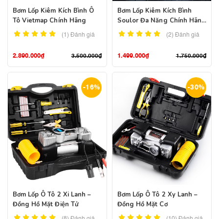
Bơm Lốp Kiêm Kích Bình Ô
Bơm Lốp Kiêm Kích Bình
Tô Vietmap Chính Hãng
Soulor Đa Năng Chính Hãng
– Pin 89800mah
(1)
Đánh giá
(2)
Đánh giá
2.890.000
₫
1.499.000
₫
3.500.000
₫
1.750.000
₫
-16%
-30%
Bơm Lốp Ô Tô 2 Xi Lanh –
Bơm Lốp Ô Tô 2 Xy Lanh –
Đồng Hồ Mặt Điện Tử
Đồng Hồ Mặt Cơ