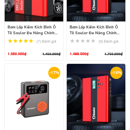
Bơm Lốp Kiêm Kích Bình Ô
Bơm Lốp Kiêm Kích Bình Ô
Tô Soulor Đa Năng Chính
Tô Soulor Đa Năng Chính
Hãng – Pin 68900mah
Hãng – Pin 89800mah
(7)
Đánh giá
(0) Đánh giá
1.050.000
₫
1.499.000
₫
1.450.000
₫
1.750.000
₫
-17%
-14%