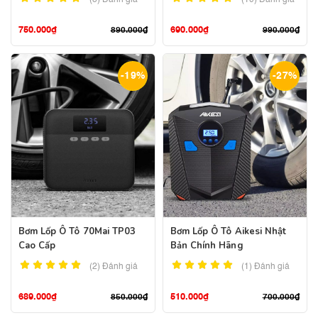
(8)
Đánh giá
(10)
Đánh giá
750.000
₫
690.000
₫
890.000
₫
990.000
₫
-19%
-27%
Bơm Lốp Ô Tô 70Mai TP03
Bơm Lốp Ô Tô Aikesi Nhật
Cao Cấp
Bản Chính Hãng
(2)
Đánh giá
(1)
Đánh giá
689.000
₫
510.000
₫
850.000
₫
700.000
₫