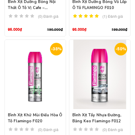
Bình Xịt Dưỡng Bóng Nội
Bình Xịt Dưỡng Bóng Vỏ Lốp
Thất Ô Tô Vị Cafe –
Ô Tô FLAMINGO F010
Flamingo F096
(0) Đánh giá
(1)
Đánh giá
95.000
₫
98.000
₫
190.000
₫
199.000
₫
-38%
-50%
Bình Xịt Khử Mùi Điều Hòa Ô
Bình Xịt Tẩy Nhựa Đường,
Tô Flamingo F020
Băng Keo Flamingo F012
(0) Đánh giá
(0) Đánh giá