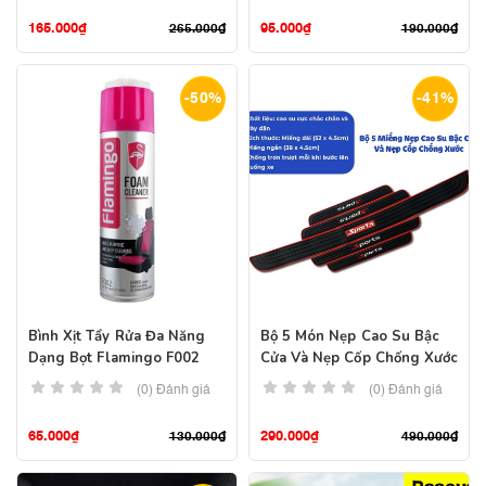
165.000
₫
95.000
₫
265.000
₫
190.000
₫
-50%
-41%
Bình Xịt Tẩy Rửa Đa Năng
Bộ 5 Món Nẹp Cao Su Bậc
Dạng Bọt Flamingo F002
Cửa Và Nẹp Cốp Chống Xước
(0) Đánh giá
(0) Đánh giá
65.000
₫
290.000
₫
130.000
₫
490.000
₫