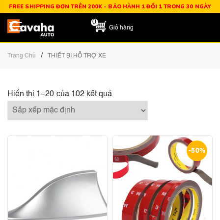
FREE SHIPPING ĐƠN TRÊN 200K - BẢO HÀNH 1 ĐỔI 1 TRONG 30 NGÀY
0
Giỏ hàng
/
Trang Chủ
THIẾT BỊ HỖ TRỢ XE
Hiển thị 1–20 của 102 kết quả
-50%