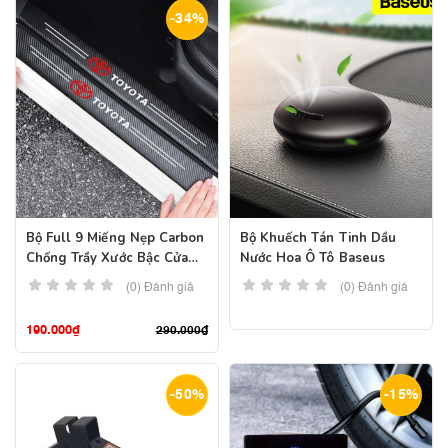
-34%
Bộ Full 9 Miếng Nẹp Carbon
Bộ Khuếch Tán Tinh Dầu
Chống Trầy Xước Bậc Cửa
Nước Hoa Ô Tô Baseus
Xe, Cốp Xe Ô Tô
(0) Đánh giá
(0) Đánh giá
190.000
₫
290.000
₫
-50%
-15%