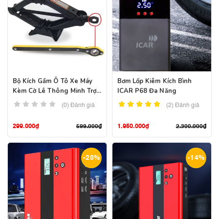
Bộ Kích Gầm Ô Tô Xe Máy
Bơm Lốp Kiêm Kích Bình
Kèm Cờ Lê Thông Minh Trợ
ICAR P68 Đa Năng
Lực Quay Nâng Hạ Chất
(0) Đánh giá
(2)
Đánh giá
Thép Cán Nguội
299.000
₫
1.950.000
₫
599.000
₫
2.300.000
₫
-28%
-14%