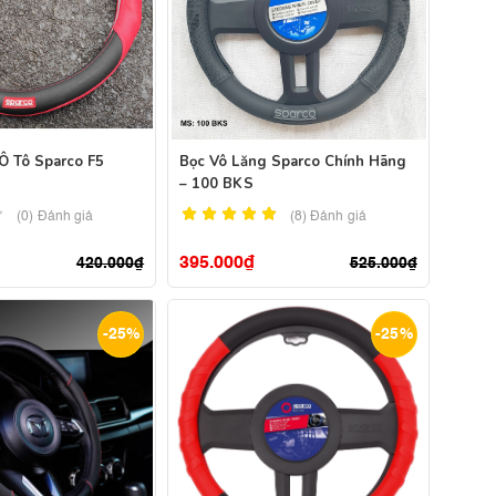
Ô Tô Sparco F5
Bọc Vô Lăng Sparco Chính Hãng
– 100 BKS
(0) Đánh giá
(8)
Đánh giá
395.000
₫
420.000
₫
525.000
₫
-25%
-25%