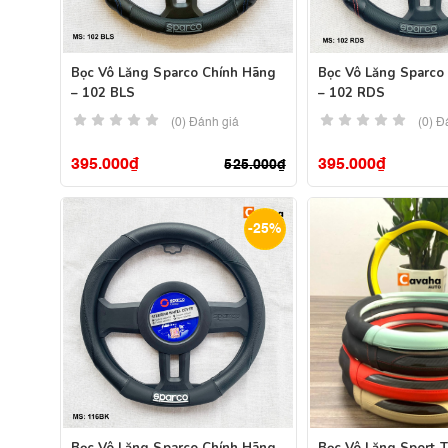
Bọc Vô Lăng Sparco Chính Hãng
Bọc Vô Lăng Sparco
– 102 BLS
– 102 RDS
(0) Đánh giá
(0) Đ
395.000
₫
395.000
₫
525.000
₫
-25%