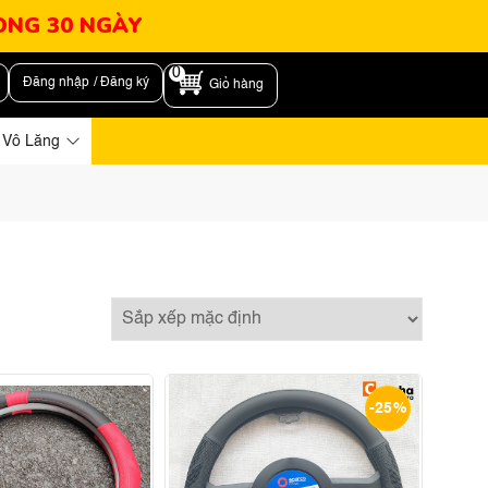
RONG 30 NGÀY
0
Đăng nhập / Đăng ký
Giỏ hàng
 Vô Lăng
-25%