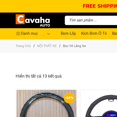
FREE SHIPPI
Danh mục
Bơm Lốp
Kích Bình Ô Tô
Bạ
/
/
Trang Chủ
NỘI THẤT XE
Bọc Vô Lăng Xe
Hiển thị tất cả 13 kết quả
-44%