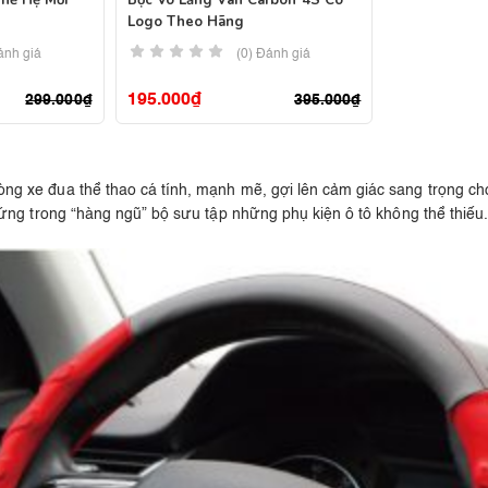
Thế Hệ Mới
Bọc Vô Lăng Vân Carbon 4S Có
Logo Theo Hãng
ánh giá
(0) Đánh giá
195.000
₫
299.000
₫
395.000
₫
g xe đua thể thao cá tính, mạnh mẽ, gợi lên cảm giác sang trọng c
ứng trong “hàng ngũ” bộ sưu tập những phụ kiện ô tô không thể thiếu