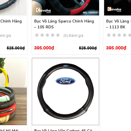
 Chính Hãng
Bọc Vô Lăng Sparco Chính Hãng
Bọc Vô Lăng
– 105 RDS
– 1113 BK
ánh giá
(0) Đánh giá
395.000
₫
395.000
₫
525.000
₫
525.000
₫