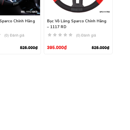
 Sparco Chính Hãng
Bọc Vô Lăng Sparco Chính Hãng
– 1117 RD
(0) Đánh giá
(0) Đánh giá
395.000
₫
525.000
₫
525.000
₫