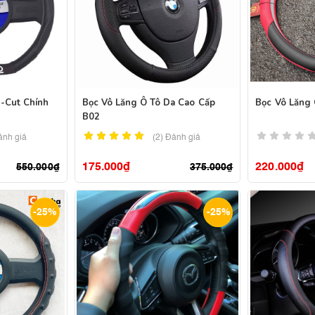
-Cut Chính
Bọc Vô Lăng Ô Tô Da Cao Cấp
Bọc Vô Lăng 
B02
ánh giá
(2)
Đánh giá
175.000
₫
220.000
₫
550.000
₫
375.000
₫
-25%
-25%