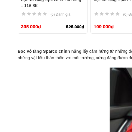
Bọc Vô Lăng Sparco Chính Hãng
Bọc Vô Lăng Sport 
– 116 BK
(0) Đánh giá
(0) Đ
395.000
₫
199.000
₫
525.000
₫
Bọc vô lăng Sparco
chính hãng
lấy cảm hứng từ những dòn
những vật liệu thân thiện với môi trường, xứng đáng được đ