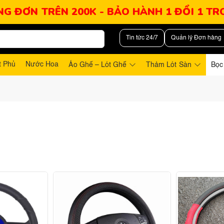
NG ĐƠN TRÊN 200K - BẢO HÀNH 1 ĐỔI 1 T
Tin tức 24/7
Quản lý Đơn hàng
t Phủ
Nước Hoa
Áo Ghế – Lót Ghế
Thảm Lót Sàn
Bọc