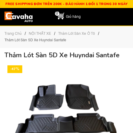
FREE SHIPPING ĐƠN TRÊN 200K - BẢO HÀNH 1 ĐỔI 1 TRONG 30 NGÀY
0
Giỏ hàng
/
/
/
Trang Chủ
NỘI THẤT XE
Thảm Lót Sàn Xe Ô Tô
Thảm Lót Sàn 5D Xe Huyndai Santafe
Thảm Lót Sàn 5D Xe Huyndai Santafe
-47%