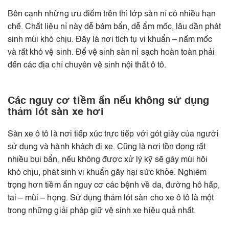
Bên cạnh những ưu điểm trên thì lớp sàn nỉ có nhiều hạn
chế. Chất liệu nỉ này dễ bám bẩn, dễ ẩm mốc, lâu dần phát
sinh mùi khó chịu. Đây là nơi tích tụ vi khuẩn – nấm mốc
và rất khó vệ sinh. Để vệ sinh sàn nỉ sạch hoàn toàn phải
đến các địa chỉ chuyên vệ sinh nội thất ô tô.
Các nguy cơ tiềm ẩn nếu không sử dụng
thảm lót sàn xe hơi
Sàn xe ô tô là nơi tiếp xúc trực tiếp với gót giày của người
sử dụng và hành khách đi xe. Cũng là nơi tồn đọng rất
nhiều bụi bẩn, nếu không được xử lý kỹ sẽ gây mùi hôi
khó chịu, phát sinh vi khuẩn gây hại sức khỏe. Nghiêm
trọng hơn tiềm ẩn nguy cơ các bệnh về da, đường hô hấp,
tai – mũi – họng. Sử dụng thảm lót sàn cho xe ô tô là một
trong những giải pháp giữ vệ sinh xe hiệu quả nhất.