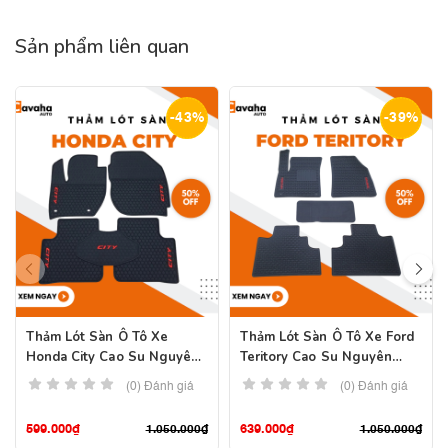
Sản phẩm liên quan
-43%
-39%
Thảm Lót Sàn Ô Tô Xe
Thảm Lót Sàn Ô Tô Xe Ford
Honda City Cao Su Nguyên
Teritory Cao Su Nguyên
Khối
Khối
(0) Đánh giá
(0) Đánh giá
599.000
₫
639.000
₫
1.050.000
₫
1.050.000
₫