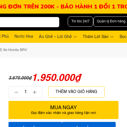
NG ĐƠN TRÊN 200K - BẢO HÀNH 1 ĐỔI 1 T
Tin tức 24/7
Quản lý Đơn hàng
t Phủ
Nước Hoa
Áo Ghế – Lót Ghế
Thảm Lót Sàn
Bọc
5D Xe Honda BRV
1.950.000
₫
3.670.000
₫
THÊM VÀO GIỎ HÀNG
MUA NGAY
Gọi điện xác nhận và giao hàng tận nơi