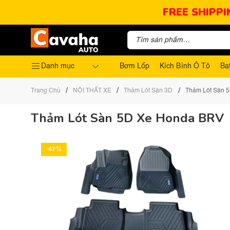
FREE SHIPPI
Danh mục
Bơm Lốp
Kích Bình Ô Tô
Bạ
/
/
/
Trang Chủ
NỘI THẤT XE
Thảm Lót Sàn 3D
Thảm Lót Sàn 
Thảm Lót Sàn 5D Xe Honda BRV
-47%