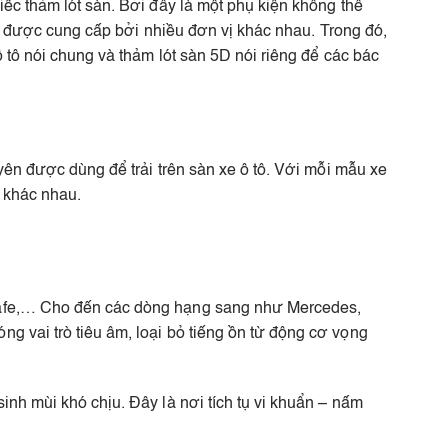
iếc thảm lót sàn. Bởi đây là một phụ kiện không thể
àn, được cung cấp bởi nhiều đơn vị khác nhau. Trong đó,
ô tô nói chung và thảm lót sàn 5D nói riêng để các bác
uyên được dùng để trải trên sàn xe ô tô. Với mỗi mẫu xe
 khác nhau.
ntafe,… Cho đến các dòng hạng sang như Mercedes,
g vai trò tiêu âm, loại bỏ tiếng ồn từ động cơ vọng
inh mùi khó chịu. Đây là nơi tích tụ vi khuẩn – nấm