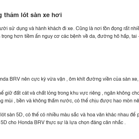
 thảm lót sàn xe hơi
 người sử dụng và hành khách đi xe. Cũng là nơi tồn đọng rất nh
 trọng hơn tiềm ẩn nguy cơ các bệnh về da, đường hô hấp, tai 
da BRV nên cực kỳ vừa vặn , ôm khít đường viền của sàn xe, bảo
ể giữ đất cát và chất lỏng trong khu vực riêng , ngăn không cho
g mùi , bền và không thấm nước, có thể chịu được hao mòn nên
ót sàn 5D, có thể có nhiều màu sắc và hoa văn khác nhau để phù
sàn 5D cho Honda BRV thực sự là lựa chọn đáng cân nhắc .