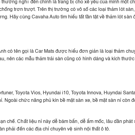
c thường nghĩ đến chính là trang bị cho xế yêu của mình một ch
 chống trơn trượt. Trên thị trường có vô số các loại thảm lót s
ng. Hãy cùng Cavaha Auto tìm hiểu tất tần tật về thảm lót sàn 
 Anh có tên gọi là Car Mats được hiểu đơn giản là loại thảm ch
u, nên các mẫu thảm trải sàn cũng có hình dáng và kích thước
rtuner, Toyota Vios, Hyundai i10, Toyota Innova, Huyndai Sa
 Ngoài chức năng phủ kín bề mặt sàn xe, bề mặt sàn nỉ còn đón
ạn chế. Chất liệu nỉ này dễ bám bẩn, dễ ẩm mốc, lâu dần phát s
n phải đến các địa chỉ chuyên vệ sinh nội thất ô tô.