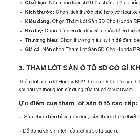
Chất liệu:
Nên chọn loại chất liệu chống bẩn, chố
Kích thước:
Chọn kích thước phù hợp với loại xe 
Kiểu dáng:
Chọn Thảm Lót Sàn 5D Cho Honda BRV c
Độ dày:
Chọn thảm có độ dày vừa phải để có thể ch
Thương hiệu:
Chọn thương hiệu uy tín để đảm bảo
Giá cả:
Nên chọn Thảm Lót Sàn 5D Cho Honda BRV c
3. THẢM LÓT SÀN Ô TÔ 5D CÓ GÌ K
Thảm lót sàn ô tô Honda BRV được nghiên cứu và thiết
khí hậu và thói quen sử dụng của tài xế ở Việt Nam.
Ưu điểm của thảm lót sàn ô tô cao cấp:
– Sản phẩm bền bỉ và dày dặn, viền thảm được thiết 
– Dễ dàng vệ sinh (chỉ cần xịt nước là sạch).