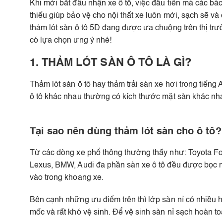
Khi mới bắt đầu nhận xe ô tô, việc đầu tiên mà các bá
thiếu giúp bảo vệ cho nội thất xe luôn mới, sạch sẽ và
thảm lót sàn ô tô 5D đang được ưa chuộng trên thị trườ
có lựa chọn ưng ý nhé!
1. THẢM LÓT SÀN Ô TÔ LÀ GÌ?
Thảm lót sàn ô tô hay thảm trải sàn xe hơi trong tiếng
ô tô khác nhau thường có kích thước mặt sàn khác nha
Tại sao nên dùng thảm lót sàn cho ô tô?
Từ các dòng xe phổ thông thường thấy như: Toyota Fo
Lexus, BMW, Audi đa phần sàn xe ô tô đều được bọc nỉ.
vào trong khoang xe.
Bên cạnh những ưu điểm trên thì lớp sàn nỉ có nhiều h
mốc và rất khó vệ sinh. Để vệ sinh sàn nỉ sạch hoàn toà