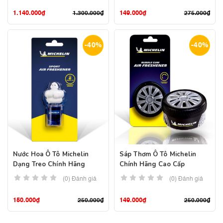
1.140.000
₫
149.000
₫
1.300.000
₫
275.000
₫
-40%
-40%
Nước Hoa Ô Tô Michelin
Sáp Thơm Ô Tô Michelin
Dạng Treo Chính Hãng
Chính Hãng Cao Cấp
(0) Đánh giá
(0) Đánh giá
150.000
₫
149.000
₫
250.000
₫
250.000
₫