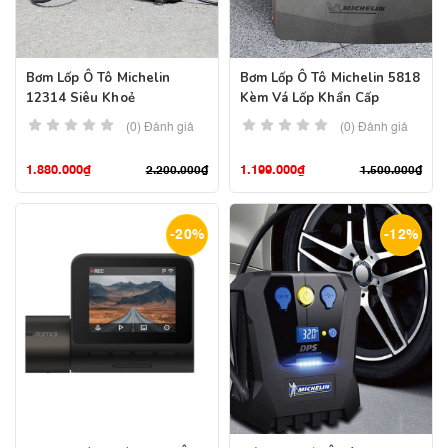
Bơm Lốp Ô Tô Michelin
Bơm Lốp Ô Tô Michelin 5818
12314 Siêu Khoẻ
Kèm Vá Lốp Khẩn Cấp
(0) Đánh giá
(0) Đánh giá
1.880.000
₫
1.199.000
₫
2.200.000
₫
1.500.000
₫
-20%
-12%