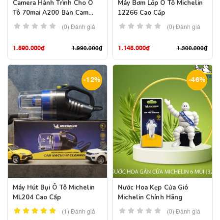
Camera Hành Trình Cho Ô
Máy Bơm Lốp Ô Tô Michelin
Tô 70mai A200 Bản Cam
12266 Cao Cấp
Trước
(0) Đánh giá
(0) Đánh giá
1.590.000
₫
1.145.000
₫
1.990.000
₫
1.300.000
₫
-12%
-46%
Máy Hút Bụi Ô Tô Michelin
Nước Hoa Kẹp Cửa Gió
ML204 Cao Cấp
Michelin Chính Hãng
(1)
Đánh giá
(0) Đánh giá