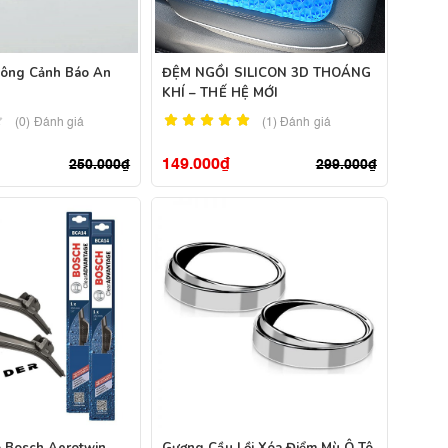
uông Cảnh Báo An
ĐỆM NGỒI SILICON 3D THOÁNG
KHÍ – THẾ HỆ MỚI
(0) Đánh giá
(1)
Đánh giá
149.000
₫
250.000
₫
299.000
₫