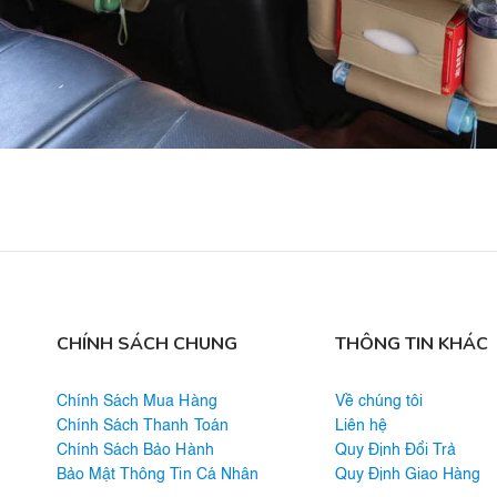
CHÍNH SÁCH CHUNG
THÔNG TIN KHÁC
Chính Sách Mua Hàng
Về chúng tôi
Chính Sách Thanh Toán
Liên hệ
Chính Sách Bảo Hành
Quy Định Đổi Trả
Bảo Mật Thông Tin Cá Nhân
Quy Định Giao Hàng