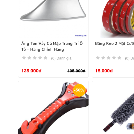
Ăng Ten Vây Cá Mập Trang Trí Ô
Băng Keo 2 Mặt Cư
Tô – Hàng Chính Hãng
(0) Đánh giá
(0) Đ
135.000
₫
15.000
₫
195.000
₫
-50%