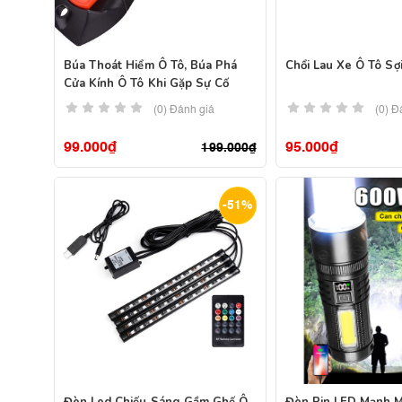
Búa Thoát Hiểm Ô Tô, Búa Phá
Chổi Lau Xe Ô Tô Sợ
Cửa Kính Ô Tô Khi Gặp Sự Cố
(0) Đánh giá
(0) Đ
99.000
₫
95.000
₫
199.000
₫
-51%