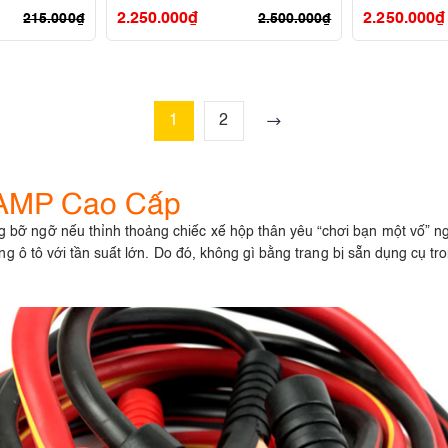
2.250.000
₫
2.250.000
₫
215.000
₫
2.500.000
₫
1
2
 AMP Cao Cấp
 bỡ ngỡ nếu thỉnh thoảng chiếc xế hộp thân yêu “chơi bạn một vố” n
ong ô tô với tần suất lớn. Do đó, không gì bằng trang bị sẵn dụng cụ tr