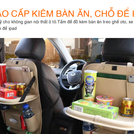
AO CẤP KIÊM BÀN ĂN, CHỖ ĐỂ 
ỹ cho không gian nội thất ô tô.Tấm để đồ kèm bàn ăn treo ghế oto, xe
n để ipad