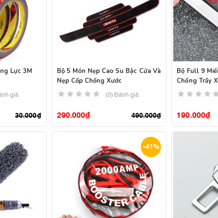
ờng Lực 3M
Bộ 5 Món Nẹp Cao Su Bậc Cửa Và
Bộ Full 9 Mi
Nẹp Cốp Chống Xước
Chống Trầy X
Xe Ô Tô
ánh giá
(0) Đánh giá
290.000
₫
190.000
₫
30.000
₫
490.000
₫
-41%