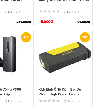
ô Bosch Aerotwin
Gương Cầu Lồi Xóa Điểm Mù Ô Tô
(0) Đánh giá
(0) Đánh giá
45.000
₫
250.000
₫
90.000
₫
-10%
-10%
Tô 70Mai PS06
Kích Bình Ô Tô Kiêm Sạc Dự
ao Cấp
Phòng High Power Cao Cấp
TM15
(0) Đánh giá
(0) Đánh giá