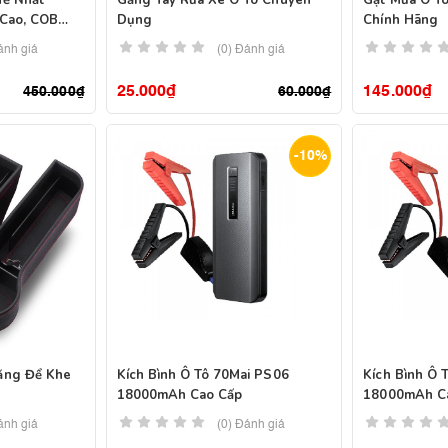
Mẽ Nhất
Găng Tay Rửa Xe Ô Tô Chuyên
Gạt Mưa Ô T
Cao, COB
Dụng
Chính Hãng
sb
ánh giá
(0) Đánh giá
25.000
₫
145.000
₫
450.000
₫
60.000
₫
-10%
ăng Để Khe
Kích Bình Ô Tô 70Mai PS06
Kích Bình Ô 
18000mAh Cao Cấp
18000mAh C
ánh giá
(0) Đánh giá