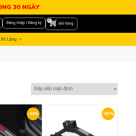
RONG 30 NGÀY
0
Đăng nhập / Đăng ký
Giỏ hàng
 Vô Lăng
-34%
-50%