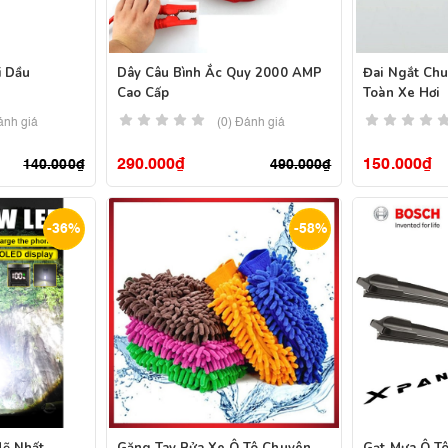
i Dầu
Dây Câu Bình Ắc Quy 2000 AMP
Đai Ngắt Ch
Cao Cấp
Toàn Xe Hơi
ánh giá
(0) Đánh giá
290.000
₫
150.000
₫
140.000
₫
490.000
₫
-36%
-58%