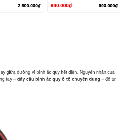
890.000
₫
2.500.000
₫
990.000
₫
gay giữa đường vì bình ắc quy hết điện. Nguyên nhân của
ong tay –
dây câu bình ắc quy ô tô chuyên dụng
– để tự