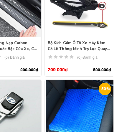
ếng Nẹp Carbon
Bộ Kích Gầm Ô Tô Xe Máy Kèm
ước Bậc Cửa Xe, Cốp
Cờ Lê Thông Minh Trợ Lực Quay
Nâng Hạ Chất Thép Cán Nguội
(0) Đánh giá
(0) Đánh giá
299.000
₫
290.000
₫
599.000
₫
-50%