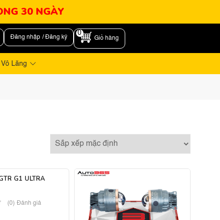
RONG 30 NGÀY
0
Đăng nhập / Đăng ký
Giỏ hàng
 Vô Lăng
GTR G1 ULTRA
(0) Đánh giá