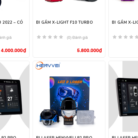
0 2022 – CÓ
BI GẦM X-LIGHT F10 TURBO
BI GẦM X-LI
ánh giá
(0) Đánh giá
4.000.000
₫
5.800.000
₫