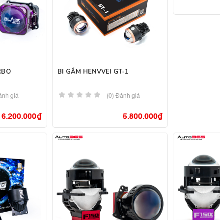
RBO
BI GẦM HENVVEI GT-1
ánh giá
(0) Đánh giá
6.200.000
₫
5.800.000
₫