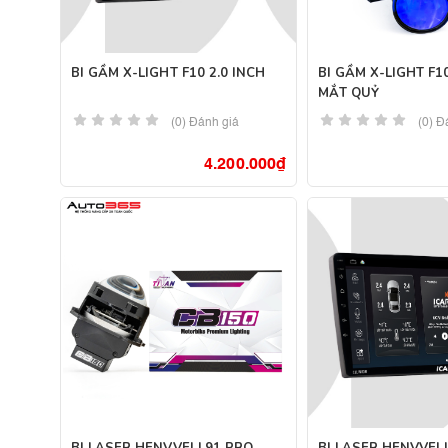
BI GẦM X-LIGHT F10 2.0 INCH
BI GẦM X-LIGHT F1
MẮT QUỶ
(0) Đánh giá
(0) Đ
4.200.000
₫