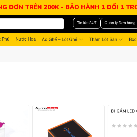
NG ĐƠN TRÊN 200K - BẢO HÀNH 1 ĐỔI 1 T
Tin tức 24/7
Quản lý Đơn hàng
t Phủ
Nước Hoa
Áo Ghế – Lót Ghế
Thảm Lót Sàn
Bọc
BI GẦM LED 