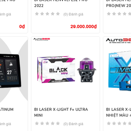
L92 PRO
BI LASER HENVVEI L92 PRO
BI LASER HE
2022
PRO(NEW 20
ánh giá
(0) Đánh giá
0
₫
29.000.000
₫
ATINUM
BI LASER X-LIGHT F+ ULTRA
BI LASER X-
MINI
NHIỆT MÀU 
ánh giá
(0) Đánh giá