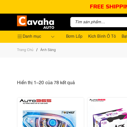
FREE SHIPPI
Danh mục
Bơm Lốp
Kích Bình Ô Tô
Bạ
/
Trang Chủ
Ánh Sáng
Hiển thị 1–20 của 78 kết quả