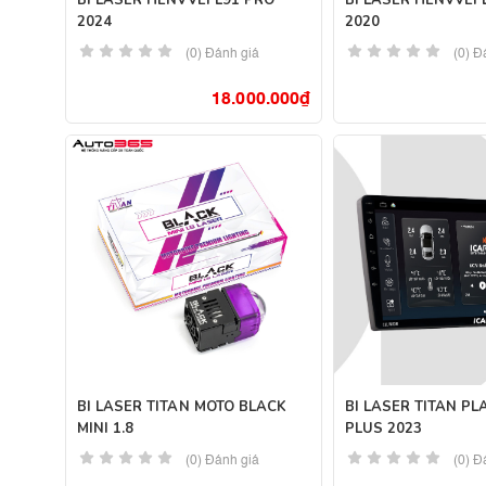
BI LASER HENVVEI L91 PRO
BI LASER HENVVEI 
2024
2020
(0) Đánh giá
(0) Đ
18.000.000
₫
BI LASER TITAN MOTO BLACK
BI LASER TITAN PL
MINI 1.8
PLUS 2023
(0) Đánh giá
(0) Đ