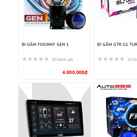
BI GẦM FOGWAY GEN 1
BI GẦM GTR G1 TU
(0) Đánh giá
(0) Đ
4.000.000
₫