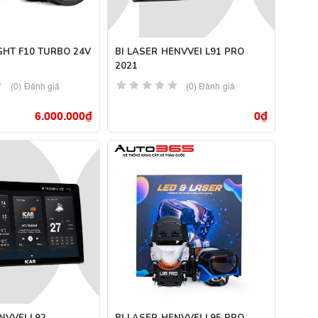
GHT F10 TURBO 24V
BI LASER HENVVEI L91 PRO
2021
(0) Đánh giá
(0) Đánh giá
6.000.000
₫
0
₫