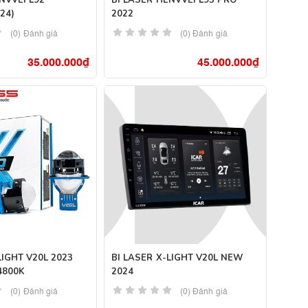
NVVEI L92
BI LASER HENVVEI L95 PRO
24)
2022
(0) Đánh giá
(0) Đánh giá
35.000.000
₫
45.000.000
₫
LIGHT V20L 2023
BI LASER X-LIGHT V20L NEW
4800K
2024
(0) Đánh giá
(0) Đánh giá