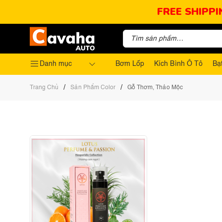
FREE SHIPPI
Danh mục
Bơm Lốp
Kích Bình Ô Tô
Bạ
/
/
Trang Chủ
Sản Phẩm Color
Gỗ Thơm, Thảo Mộc