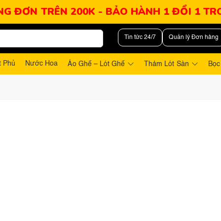
NG ĐƠN TRÊN 200K - BẢO HÀNH 1 ĐỔI 1 T
Tin tức 24/7
Quản lý Đơn hàng
t Phủ
Nước Hoa
Áo Ghế – Lót Ghế
Thảm Lót Sàn
Bọc