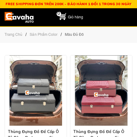
FREE SHIPPING ĐƠN TRÊN 200K - BẢO HÀNH 1 ĐỔI 1 TRONG 30 NGÀY
0
Giỏ hàng
/
/
Trang Chủ
Sản Phẩm Color
Màu Đỏ Đô
Thùng Đựng Đồ Để Cốp Ô
Thùng Đựng Đồ Để Cốp Ô