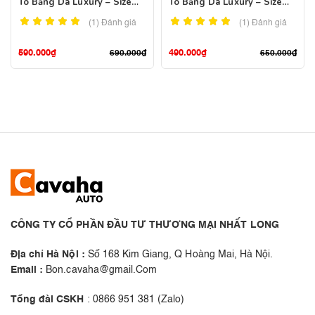
Tô Bằng Da Luxury – Size
Tô Bằng Da Luxury – Size
Lớn
Nhỏ
(1)
Đánh giá
(1)
Đánh giá
590.000
₫
490.000
₫
690.000
₫
650.000
₫
CÔNG TY CỔ PHẦN ĐẦU TƯ THƯƠNG MẠI NHẤT LONG
Địa chỉ Hà Nội :
Số 168 Kim Giang, Q Hoàng Mai, Hà Nội.
Email :
Bon.cavaha@gmail.Com
Tổng đài CSKH
: 0866 951 381 (Zalo)