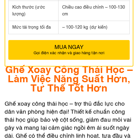
Kích thước (ước
Chiều cao điều chỉnh ~ 100-130
lượng)
cm
Mức tải trọng tối đa
~ 100-120 kg (dự kiến)
MUA NGAY
Gọi điện xác nhận và giao hàng tận nơi
Ghế Xoay Công Thái Học –
Làm Việc Năng Suất Hơn,
Tư Thế Tốt Hơn
Ghế xoay công thái học – trợ thủ đắc lực cho
dân văn phòng hiện đại! Thiết kế chuẩn công
thái học giúp bảo vệ cột sống, giảm đau mỏi vai
gáy và mang lại cảm giác ngồi êm ái suốt ngày
dài. Ghế có thể điều chỉnh linh hoạt, tựa đầu và