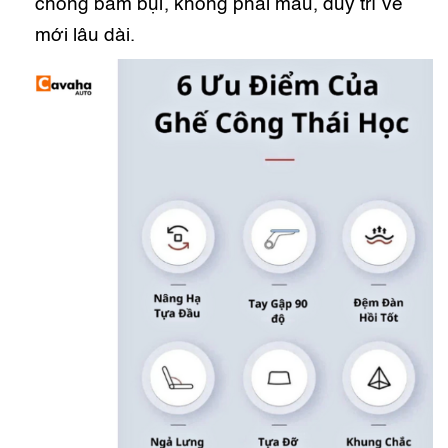
chống bám bụi, không phai màu, duy trì vẻ
mới lâu dài.