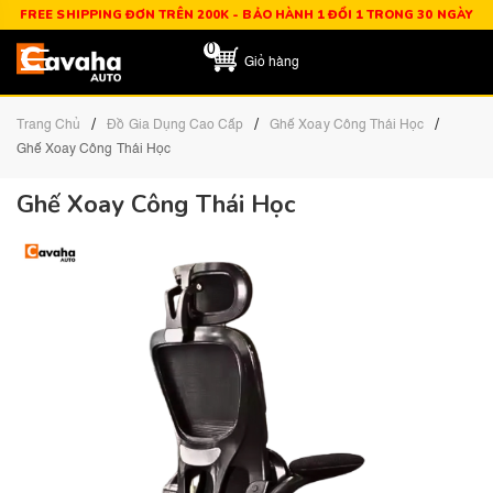
FREE SHIPPING ĐƠN TRÊN 200K - BẢO HÀNH 1 ĐỔI 1 TRONG 30 NGÀY
0
Giỏ hàng
/
/
/
Trang Chủ
Đồ Gia Dụng Cao Cấp
Ghế Xoay Công Thái Học
Ghế Xoay Công Thái Học
Ghế Xoay Công Thái Học