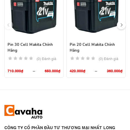
Pin 30 Cell Makita Chính
Pin 20 Cell Makita Chính
Hãng
Hãng
(0) Đánh giá
(0) Đánh giá
710.000
₫
–
650.000
₫
420.000
₫
–
360.000
₫
CÔNG TY CỔ PHẦN ĐẦU TƯ THƯƠNG MẠI NHẤT LONG