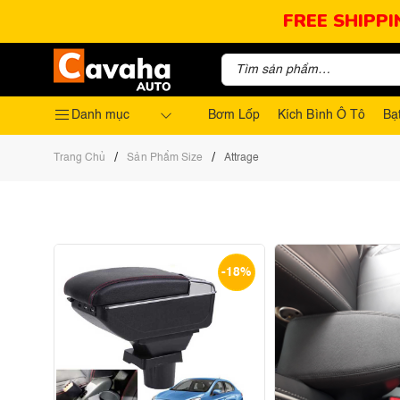
FREE SHIPPI
Danh mục
Bơm Lốp
Kích Bình Ô Tô
Bạ
/
/
Trang Chủ
Sản Phẩm Size
Attrage
-18%