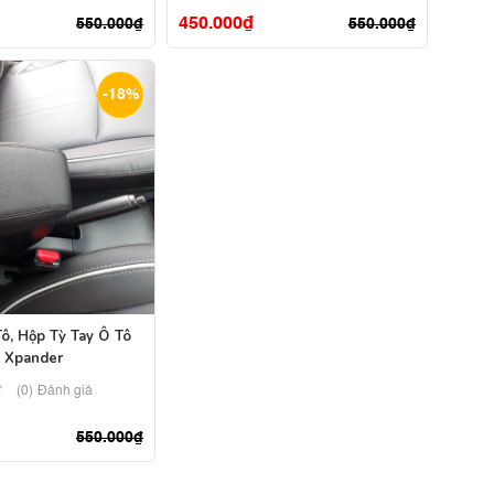
450.000
₫
550.000
₫
550.000
₫
-18%
Tô, Hộp Tỳ Tay Ô Tô
e Xpander
(0) Đánh giá
550.000
₫