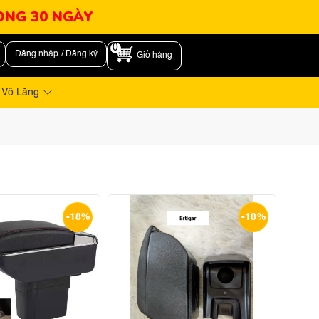
RONG 30 NGÀY
0
Đăng nhập / Đăng ký
Giỏ hàng
 Vô Lăng
-18%
-18%