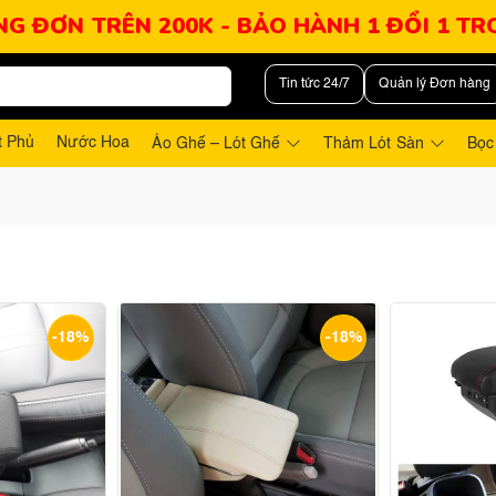
NG ĐƠN TRÊN 200K - BẢO HÀNH 1 ĐỔI 1 T
Tin tức 24/7
Quản lý Đơn hàng
t Phủ
Nước Hoa
Áo Ghế – Lót Ghế
Thảm Lót Sàn
Bọc
-18%
-18%