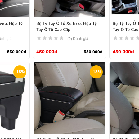
veo, Hộp Tỳ
Bệ Tỳ Tay Ô Tô Xe Brio, Hộp Tỳ
Bệ Tỳ Tay Ô 
Tay Ô Tô Cao Cấp
Tay Ô Tô Cao
ánh giá
(0) Đánh giá
450.000
₫
450.000
₫
550.000
₫
550.000
₫
-18%
-18%