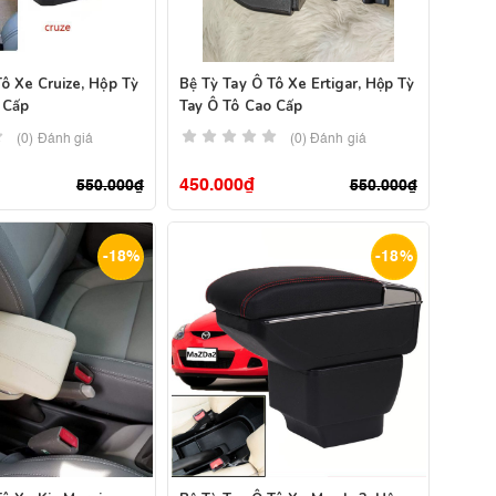
Tô Xe Cruize, Hộp Tỳ
Bệ Tỳ Tay Ô Tô Xe Ertigar, Hộp Tỳ
 Cấp
Tay Ô Tô Cao Cấp
(0) Đánh giá
(0) Đánh giá
450.000
₫
550.000
₫
550.000
₫
-18%
-18%