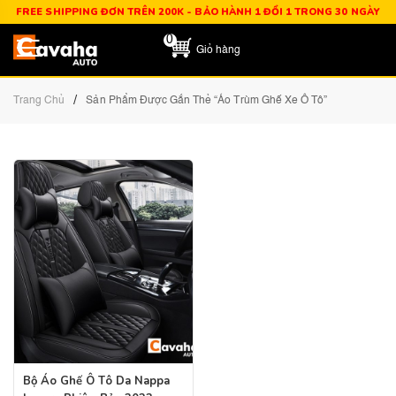
FREE SHIPPING ĐƠN TRÊN 200K - BẢO HÀNH 1 ĐỔI 1 TRONG 30 NGÀY
0
Giỏ hàng
/
Trang Chủ
Sản Phẩm Được Gắn Thẻ “áo Trùm Ghế Xe Ô Tô”
Bộ Áo Ghế Ô Tô Da Nappa