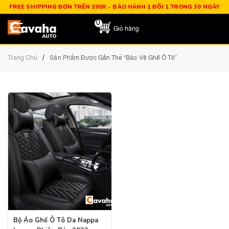
FREE SHIPPING ĐƠN TRÊN 200K - BẢO HÀNH 1 ĐỔI 1 TRONG 30 NGÀY
0
Giỏ hàng
/
Trang Chủ
Sản Phẩm Được Gắn Thẻ “Bảo Vệ Ghế Ô Tô”
Bộ Áo Ghế Ô Tô Da Nappa