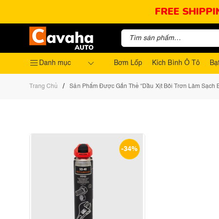
FREE SHIPPI
Danh mục
Bơm Lốp
Kích Bình Ô Tô
Bạ
/
Trang Chủ
Sản Phẩm Được Gắn Thẻ “Dầu Xịt Bôi Trơn Làm Sạch B
-34%