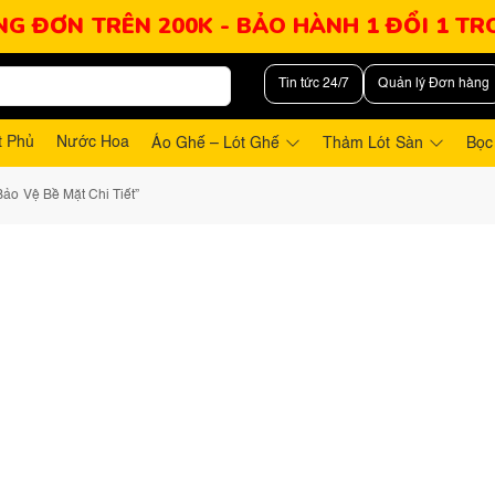
NG ĐƠN TRÊN 200K - BẢO HÀNH 1 ĐỔI 1 T
Tin tức 24/7
Quản lý Đơn hàng
t Phủ
Nước Hoa
Áo Ghế – Lót Ghế
Thảm Lót Sàn
Bọc
ảo Vệ Bề Mặt Chi Tiết”