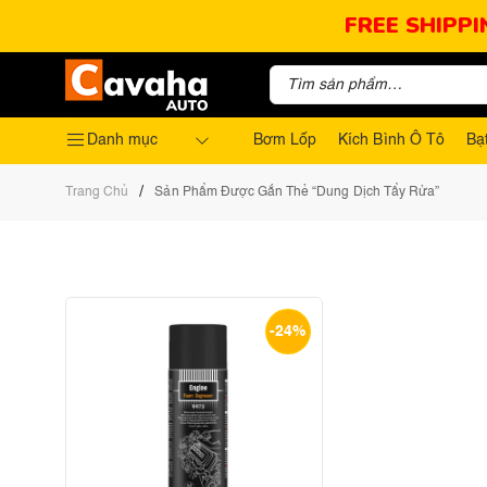
FREE SHIPPI
Danh mục
Bơm Lốp
Kích Bình Ô Tô
Bạ
/
Trang Chủ
Sản Phẩm Được Gắn Thẻ “dung Dịch Tẩy Rửa”
-24%