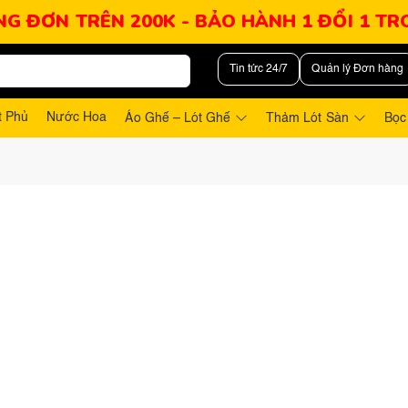
NG ĐƠN TRÊN 200K - BẢO HÀNH 1 ĐỔI 1 T
Tin tức 24/7
Quản lý Đơn hàng
t Phủ
Nước Hoa
Áo Ghế – Lót Ghế
Thảm Lót Sàn
Bọc