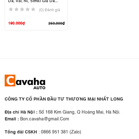
Da, Vải, Nỉ, Simili Giả Da
Senfineco 9988
(0) Đánh giá
190.000
₫
250.000
₫
CÔNG TY CỔ PHẦN ĐẦU TƯ THƯƠNG MẠI NHẤT LONG
Địa chỉ Hà Nội :
Số 168 Kim Giang, Q Hoàng Mai, Hà Nội.
Email :
Bon.cavaha@gmail.Com
Tổng đài CSKH
: 0866 951 381 (Zalo)