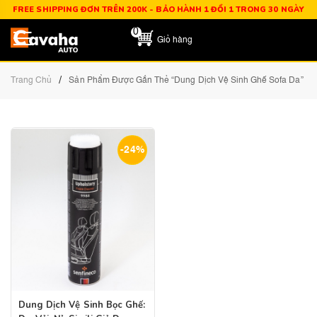
FREE SHIPPING ĐƠN TRÊN 200K - BẢO HÀNH 1 ĐỔI 1 TRONG 30 NGÀY
0
Giỏ hàng
/
Trang Chủ
Sản Phẩm Được Gắn Thẻ “Dung Dịch Vệ Sinh Ghế Sofa Da”
-24%
Dung Dịch Vệ Sinh Bọc Ghế: