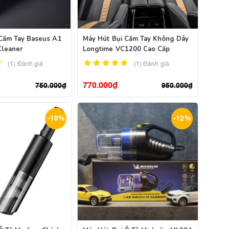
 Cầm Tay Baseus A1
Máy Hút Bụi Cầm Tay Không Dây
Cleaner
Longtime VC1200 Cao Cấp
(1)
Đánh giá
(1)
Đánh giá
770.000
₫
750.000
₫
950.000
₫
-18%
-12%