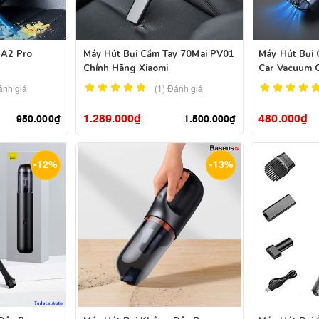
 A2 Pro
Máy Hút Bụi Cầm Tay 70Mai PV01
Máy Hút Bụi
Chính Hãng Xiaomi
Car Vacuum 
ánh giá
(1)
Đánh giá
1.289.000
₫
480.000
₫
950.000
₫
1.500.000
₫
-12%
-13%