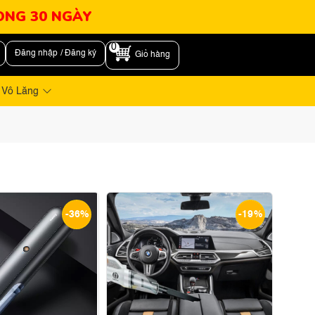
RONG 30 NGÀY
0
Đăng nhập / Đăng ký
Giỏ hàng
 Vô Lăng
-36%
-19%