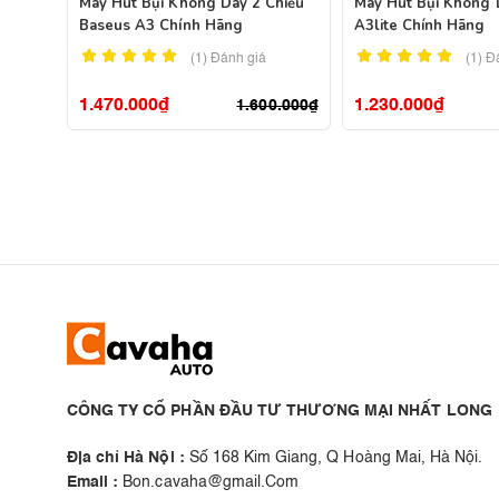
Máy Hút Bụi Không Dây 2 Chiều
Máy Hút Bụi Không 
Baseus A3 Chính Hãng
A3lite Chính Hãng
(1)
Đánh giá
(1)
Đ
1.470.000
₫
1.230.000
₫
1.600.000
₫
CÔNG TY CỔ PHẦN ĐẦU TƯ THƯƠNG MẠI NHẤT LONG
Địa chỉ Hà Nội :
Số 168 Kim Giang, Q Hoàng Mai, Hà Nội.
Email :
Bon.cavaha@gmail.Com