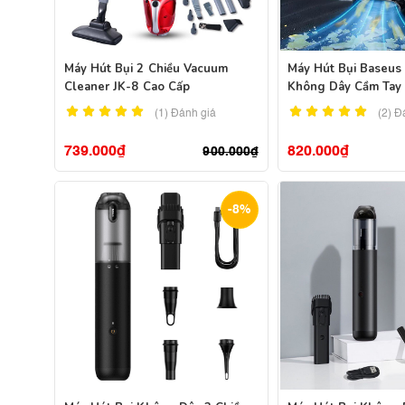
Máy Hút Bụi 2 Chiều Vacuum
Máy Hút Bụi Baseus
Cleaner JK-8 Cao Cấp
Không Dây Cầm Tay
(1)
Đánh giá
(2)
Đ
739.000
₫
820.000
₫
900.000
₫
-8%