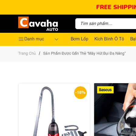
FREE SHIPPI
Danh mục
Bơm Lốp
Kích Bình Ô Tô
Bạ
/
Trang Chủ
Sản Phẩm Được Gắn Thẻ “máy Hút Bụi Đa Năng”
-18%