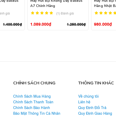
Dây Baseus
Máy Hút Bụi Không Dây Baseus
Máy Hút Bụi 
A7 Chính Hãng
Hãng Nhật B
ánh giá
(1)
Đánh giá
1.089.000
₫
980.000
₫
1.400.000
₫
1.250.000
₫
CHÍNH SÁCH CHUNG
THÔNG TIN KHÁC
Chính Sách Mua Hàng
Về chúng tôi
Chính Sách Thanh Toán
Liên hệ
Chính Sách Bảo Hành
Quy Định Đổi Trả
Bảo Mật Thông Tin Cá Nhân
Quy Định Giao Hàng