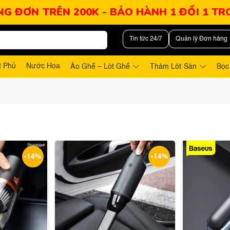
NG ĐƠN TRÊN 200K - BẢO HÀNH 1 ĐỔI 1 T
Tin tức 24/7
Quản lý Đơn hàng
t Phủ
Nước Hoa
Áo Ghế – Lót Ghế
Thảm Lót Sàn
Bọc
-14%
-14%