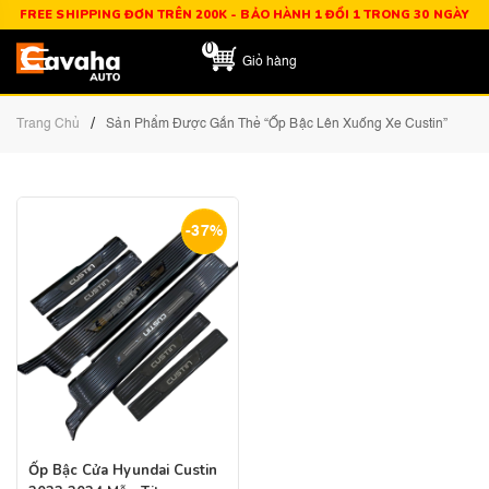
FREE SHIPPING ĐƠN TRÊN 200K - BẢO HÀNH 1 ĐỔI 1 TRONG 30 NGÀY
0
Giỏ hàng
/
Trang Chủ
Sản Phẩm Được Gắn Thẻ “ốp Bậc Lên Xuống Xe Custin”
-37%
Ốp Bậc Cửa Hyundai Custin