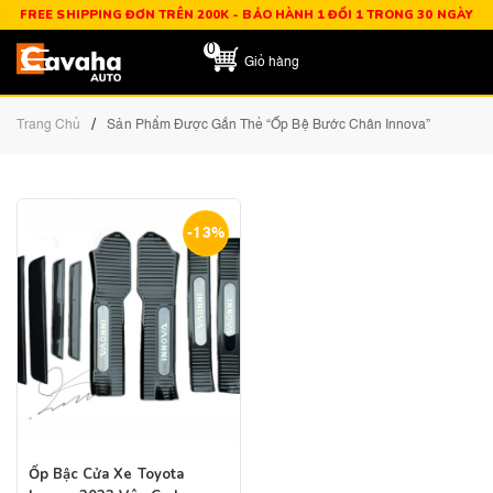
FREE SHIPPING ĐƠN TRÊN 200K - BẢO HÀNH 1 ĐỔI 1 TRONG 30 NGÀY
0
Giỏ hàng
/
Trang Chủ
Sản Phẩm Được Gắn Thẻ “ốp Bệ Bước Chân Innova”
-13%
Ốp Bậc Cửa Xe Toyota