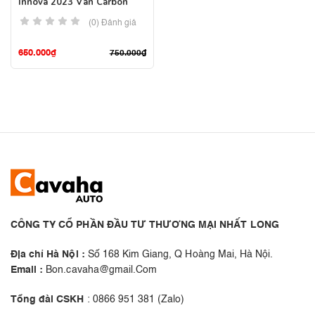
Innova 2023 Vân Carbon
(0) Đánh giá
650.000
₫
750.000
₫
CÔNG TY CỔ PHẦN ĐẦU TƯ THƯƠNG MẠI NHẤT LONG
Địa chỉ Hà Nội :
Số 168 Kim Giang, Q Hoàng Mai, Hà Nội.
Email :
Bon.cavaha@gmail.Com
Tổng đài CSKH
: 0866 951 381 (Zalo)