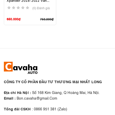
Xpander 2018-2022 Vân
Carbon
(0) Đánh giá
650.000
₫
750.000
₫
CÔNG TY CỔ PHẦN ĐẦU TƯ THƯƠNG MẠI NHẤT LONG
Địa chỉ Hà Nội :
Số 168 Kim Giang, Q Hoàng Mai, Hà Nội.
Email :
Bon.cavaha@gmail.Com
Tổng đài CSKH
: 0866 951 381 (Zalo)