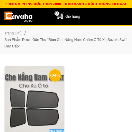
FREE SHIPPING ĐƠN TRÊN 200K - BẢO HÀNH 1 ĐỔI 1 TRONG 30 NGÀY
0
Giỏ hàng
/
Trang Chủ
Sản Phẩm Được Gắn Thẻ “Rèm Che Nắng Nam Châm Ô Tô Xe Suzuki Swift
Cao Cấp”
-34%