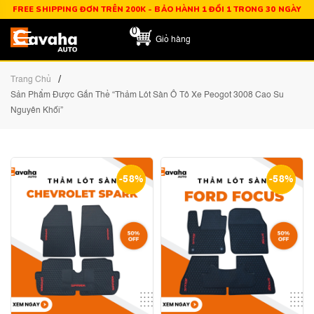
FREE SHIPPING ĐƠN TRÊN 200K - BẢO HÀNH 1 ĐỔI 1 TRONG 30 NGÀY
0
Giỏ hàng
/
Trang Chủ
Sản Phẩm Được Gắn Thẻ “Thảm Lót Sàn Ô Tô Xe Peogot 3008 Cao Su
Nguyên Khối”
-58%
-58%