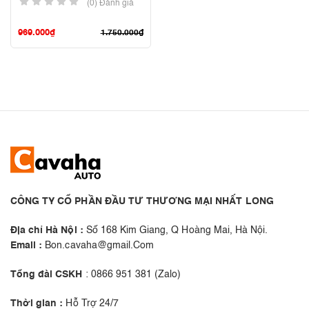
(0) Đánh giá
969.000
₫
1.750.000
₫
CÔNG TY CỔ PHẦN ĐẦU TƯ THƯƠNG MẠI NHẤT LONG
Địa chỉ Hà Nội :
Số 168 Kim Giang, Q Hoàng Mai, Hà Nội.
Email :
Bon.cavaha@gmail.Com
Tổng đài CSKH
: 0866 951 381 (Zalo)
Thời gian :
Hỗ Trợ 24/7