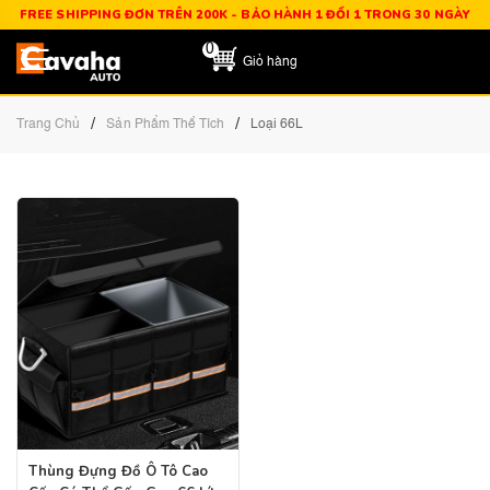
FREE SHIPPING ĐƠN TRÊN 200K - BẢO HÀNH 1 ĐỔI 1 TRONG 30 NGÀY
0
Giỏ hàng
/
/
Trang Chủ
Sản Phẩm Thể Tích
Loại 66L
Thùng Đựng Đồ Ô Tô Cao