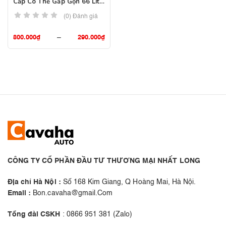
Cấp Có Thể Gấp Gọn 66 Lít,
36 Lít
(0) Đánh giá
800.000
₫
–
290.000
₫
CÔNG TY CỔ PHẦN ĐẦU TƯ THƯƠNG MẠI NHẤT LONG
Địa chỉ Hà Nội :
Số 168 Kim Giang, Q Hoàng Mai, Hà Nội.
Email :
Bon.cavaha@gmail.Com
Tổng đài CSKH
: 0866 951 381 (Zalo)