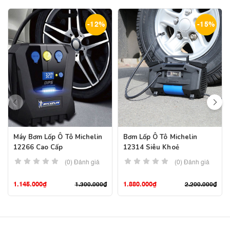
-12%
-15%
Máy Bơm Lốp Ô Tô Michelin
Bơm Lốp Ô Tô Michelin
12266 Cao Cấp
12314 Siêu Khoẻ
(0) Đánh giá
(0) Đánh giá
1.145.000
₫
1.880.000
₫
1.300.000
₫
2.200.000
₫