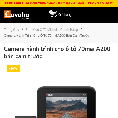
FREE SHIPPING ĐƠN TRÊN 200K - BẢO HÀNH 1 ĐỔI 1 TRONG 30 NGÀY
0
Giỏ hàng
/
/
Trang Chủ
Phụ Kiện Ô Tô Michelin Chính Hãng
Camera Hành Trình Cho Ô Tô 70mai A200 Bản Cam Trước
Camera hành trình cho ô tô 70mai A200
bản cam trước
-20%