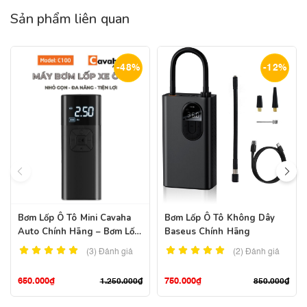
Sản phẩm liên quan
-48%
-12%
Bơm Lốp Ô Tô Mini Cavaha
Bơm Lốp Ô Tô Không Dây
Auto Chính Hãng – Bơm Lốp
Baseus Chính Hãng
Ô Tô Kiêm Sạc Dự Phòng
(3)
Đánh giá
(2)
Đánh giá
650.000
₫
750.000
₫
1.250.000
₫
850.000
₫