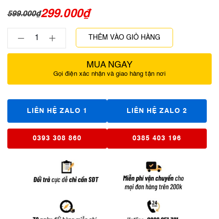
299.000
₫
599.000
₫
THÊM VÀO GIỎ HÀNG
MUA NGAY
Gọi điện xác nhận và giao hàng tận nơi
LIÊN HỆ ZALO 1
LIÊN HỆ ZALO 2
0393 308 860
0385 403 196