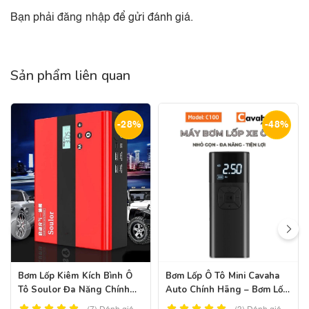
Bạn phải
đăng nhập
để gửi đánh giá.
Sản phẩm liên quan
-28%
-48%
Bơm Lốp Kiêm Kích Bình Ô
Bơm Lốp Ô Tô Mini Cavaha
Tô Soulor Đa Năng Chính
Auto Chính Hãng – Bơm Lốp
Hãng – Pin 68900mah
Ô Tô Kiêm Sạc Dự Phòng