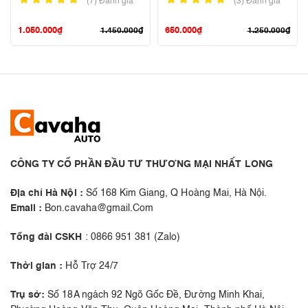
(7)
Đánh giá
(3)
Đánh giá
1.050.000
₫
650.000
₫
1.450.000
₫
1.250.000
₫
CÔNG TY CỔ PHẦN ĐẦU TƯ THƯƠNG MẠI NHẤT LONG
Địa chỉ Hà Nội :
Số 168 Kim Giang, Q Hoàng Mai, Hà Nội.
Email :
Bon.cavaha@gmail.Com
Tổng đài CSKH
: 0866 951 381 (Zalo)
Thời gian :
Hỗ Trợ 24/7
Trụ sở:
Số 18A ngách 92 Ngõ Gốc Đề, Đường Minh Khai,