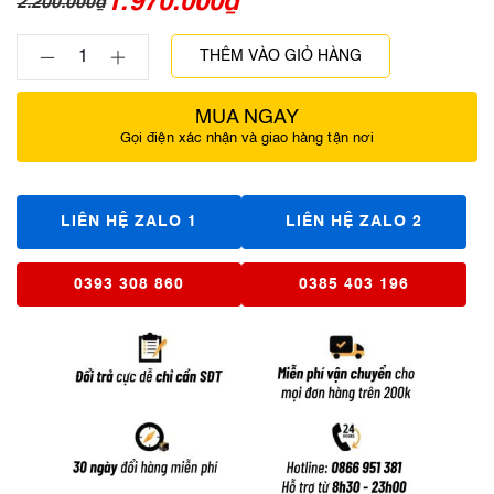
1.970.000
₫
2.200.000
₫
THÊM VÀO GIỎ HÀNG
MUA NGAY
Gọi điện xác nhận và giao hàng tận nơi
LIÊN HỆ ZALO 1
LIÊN HỆ ZALO 2
0393 308 860
0385 403 196