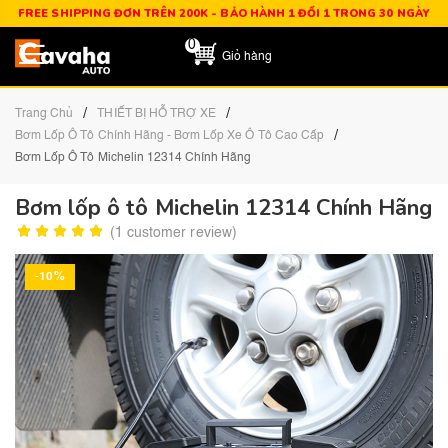
FREE SHIPPING ĐƠN TRÊN 200K - BẢO HÀNH 1 ĐỔI 1 TRONG 30 NGÀY
0
Giỏ hàng
/
/
Trang Chủ
THIẾT BỊ HỖ TRỢ XE
/
Bơm Lốp Ô Tô Chính Hãng - Bơm Lốp Xe Ô Tô Cao Cấp
Bơm Lốp Ô Tô Michelin 12314 Chính Hãng
Bơm lốp ô tô Michelin 12314 Chính Hãng
(
1
customer review)
-10%