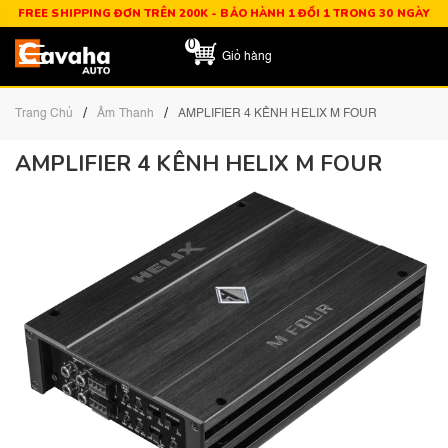
FREE SHIPPING ĐƠN TRÊN 200K - BẢO HÀNH 1 ĐỔI 1 TRONG 30 NGÀY
0
Giỏ hàng
/
/
Trang Chủ
Âm Thanh
AMPLIFIER 4 KÊNH HELIX M FOUR
AMPLIFIER 4 KÊNH HELIX M FOUR