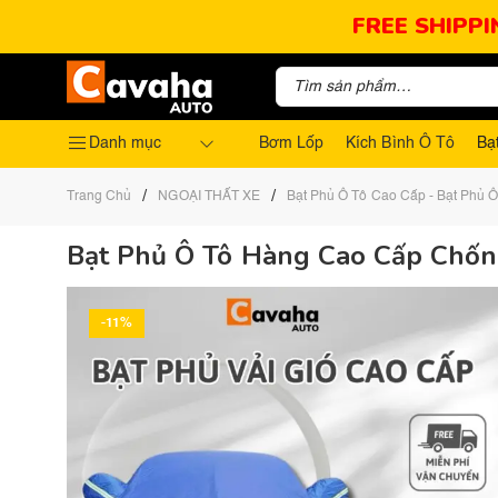
FREE SHIPPI
Danh mục
Bơm Lốp
Kích Bình Ô Tô
Bạ
/
/
Trang Chủ
NGOẠI THẤT XE
Bạt Phủ Ô Tô Cao Cấp - Bạt Phủ Ô
Bạt Phủ Ô Tô Hàng Cao Cấp Chốn
-11%