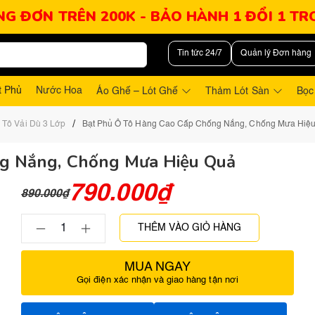
NG ĐƠN TRÊN 200K - BẢO HÀNH 1 ĐỔI 1 T
Tin tức 24/7
Quản lý Đơn hàng
t Phủ
Nước Hoa
Áo Ghế – Lót Ghế
Thảm Lót Sàn
Bọc
/
 Tô Vải Dù 3 Lớp
Bạt Phủ Ô Tô Hàng Cao Cấp Chống Nắng, Chống Mưa Hiệ
g Nắng, Chống Mưa Hiệu Quả
790.000
₫
890.000
₫
THÊM VÀO GIỎ HÀNG
MUA NGAY
Gọi điện xác nhận và giao hàng tận nơi