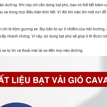
hí bảo dưỡng. Khi này chỉ cần dùng bạt phủ, bạn có thể tiết kiệm
 xe trong mọi điều kiện thời tiết. Vì đôi khi việc tìm một nơi đ
m chí là trộm gương xe. Bụi bẩn từ sự ô nhiễm của môi trường,
cấp nhanh chóng. Vì vậy, sử dụng bạt phủ sẽ giúp ô tô được bảo
ủ xe tự tin và thoải mái lái xe đến mọi nẻo đường.