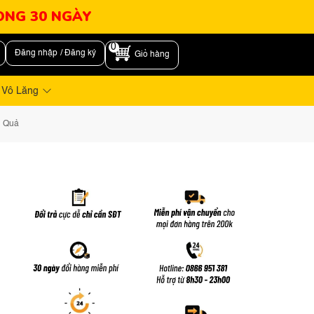
RONG 30 NGÀY
0
Đăng nhập / Đăng ký
Giỏ hàng
 Vô Lăng
u Quả