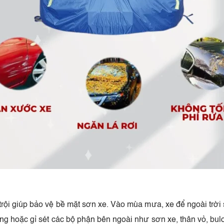
rội giúp bảo vệ bề mặt sơn xe. Vào mùa mưa, xe để ngoài trờ
g hoặc gỉ sét các bộ phận bên ngoài như sơn xe, thân vỏ, bulo