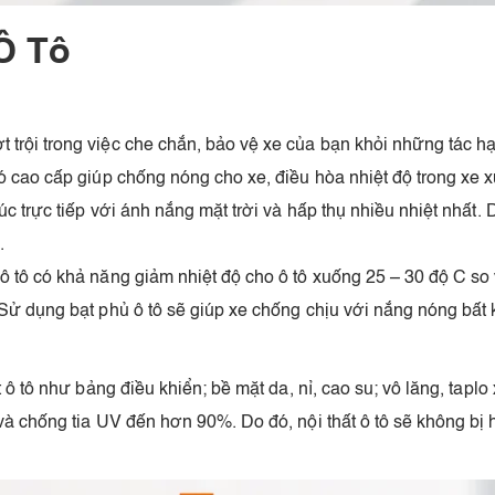
Ô Tô
rội trong việc che chắn, bảo vệ xe của bạn khỏi những tác hạ
ó cao cấp giúp chống nóng cho xe, điều hòa nhiệt độ trong xe
úc trực tiếp với ánh nắng mặt trời và hấp thụ nhiều nhiệt nhất.
.
 tô có khả năng giảm nhiệt độ cho ô tô xuống 25 – 30 độ C so v
Sử dụng bạt phủ ô tô sẽ giúp xe chống chịu với nắng nóng bất kể
 ô tô như bảng điều khiển; bề mặt da, nỉ, cao su; vô lăng, tapl
và chống tia UV đến hơn 90%. Do đó, nội thất ô tô sẽ không bị 