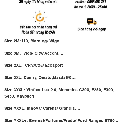
Size 2M: I10, Morning/ Wigo
Size 3M: Vios/ City/ Accent, …
Size 2XL: CRV/CX5/ Ecosport
Size 3XL: Camry, Cerato,Mazda3/6….
Size 3XXL: Vinfast Lux 2.0, Mercedes C300, E250, E300,
S450, Maybach
Size YXXL: Innova/ Carens/ Grandis….
Size YXXL+: Everest/Fortuner/Prado/ Ford Ranger, BT50,..