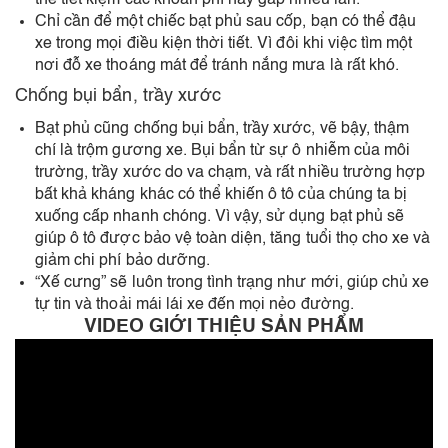
Chỉ cần để một chiếc bạt phủ sau cốp, bạn có thể đậu
xe trong mọi điều kiện thời tiết. Vì đôi khi việc tìm một
nơi đỗ xe thoáng mát để tránh nắng mưa là rất khó.
Chống bụi bẩn, trầy xước
Bạt phủ cũng chống bụi bẩn, trầy xước, vẽ bậy, thậm
chí là trộm gương xe. Bụi bẩn từ sự ô nhiễm của môi
trường, trầy xước do va chạm, và rất nhiều trường hợp
bất khả kháng khác có thể khiến ô tô của chúng ta bị
xuống cấp nhanh chóng. Vì vậy, sử dụng bạt phủ sẽ
giúp ô tô được bảo vệ toàn diện, tăng tuổi thọ cho xe và
giảm chi phí bảo dưỡng.
“Xế cưng” sẽ luôn trong tình trạng như mới, giúp chủ xe
tự tin và thoải mái lái xe đến mọi nẻo đường.
VIDEO GIỚI THIỆU SẢN PHẨM