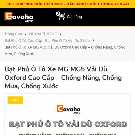
FREE SHIPPING ĐƠN TRÊN 200K - BẢO HÀNH 1 ĐỔI 1 TRONG 30 NGÀY
0
Giỏ hàng
/
/
Trang Chủ
NGOẠI THẤT XE
/
Bạt Phủ Ô Tô Cao Cấp - Bạt Phủ Ô Tô Vải Dù 3 Lớp
Bạt Phủ Ô Tô Xe MG MG5 Vải Dù Oxford Cao Cấp – Chống Nắng, Chống
Mưa, Chống Xước
Bạt Phủ Ô Tô Xe MG MG5 Vải Dù
Oxford Cao Cấp – Chống Nắng, Chống
Mưa, Chống Xước
-24%