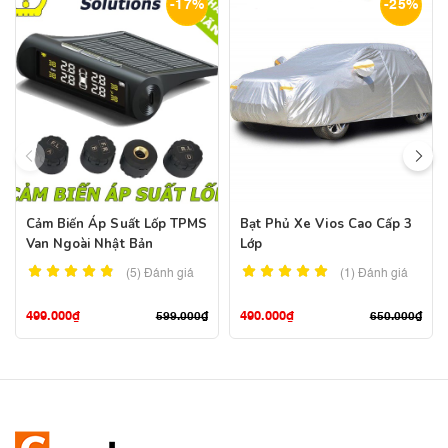
-17%
-25%
Cảm Biến Áp Suất Lốp TPMS
Bạt Phủ Xe Vios Cao Cấp 3
Van Ngoài Nhật Bản
Lớp
(5)
Đánh giá
(1)
Đánh giá
499.000
₫
490.000
₫
599.000
₫
650.000
₫