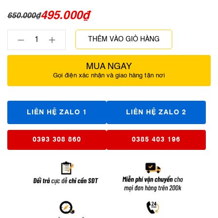
495.000
₫
650.000
₫
THÊM VÀO GIỎ HÀNG
MUA NGAY
Gọi điện xác nhận và giao hàng tận nơi
LIÊN HỆ ZALO 1
LIÊN HỆ ZALO 2
0393 308 860
0385 403 196