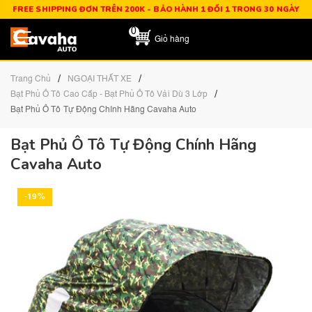
FREE SHIPPING ĐƠN TRÊN 200K - BẢO HÀNH 1 ĐỔI 1 TRONG 30 NGÀY
0
Giỏ hàng
/
/
Trang Chủ
NGOẠI THẤT XE
/
Bạt Phủ Ô Tô Cao Cấp - Bạt Phủ Ô Tô Vải Dù 3 Lớp
Bạt Phủ Ô Tô Tự Động Chính Hãng Cavaha Auto
Bạt Phủ Ô Tô Tự Động Chính Hãng
Cavaha Auto
-19%