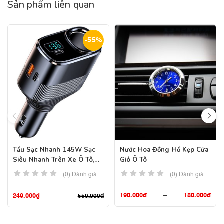
Sản phẩm liên quan
-55%
Tẩu Sạc Nhanh 145W Sạc
Nước Hoa Đồng Hồ Kẹp Cửa
Siêu Nhanh Trên Xe Ô Tô,
Gió Ô Tô
Bộ Sạc Tích Hợp Công Suất
(0) Đánh giá
(0) Đánh giá
Cao
190.000
₫
–
180.000
₫
249.000
₫
550.000
₫