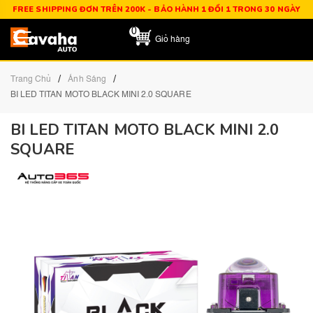
FREE SHIPPING ĐƠN TRÊN 200K - BẢO HÀNH 1 ĐỔI 1 TRONG 30 NGÀY
0
Giỏ hàng
/
/
Trang Chủ
Ánh Sáng
BI LED TITAN MOTO BLACK MINI 2.0 SQUARE
BI LED TITAN MOTO BLACK MINI 2.0
SQUARE