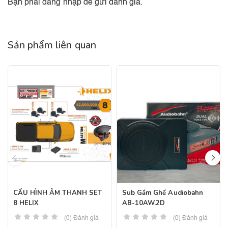
Bạn phải
đăng nhập
để gửi đánh giá.
Sản phẩm liên quan
CẤU HÌNH ÂM THANH SET
Sub Gầm Ghế Audiobahn
8 HELIX
AB-10AW.2D
(0) Đánh giá
(0) Đánh giá