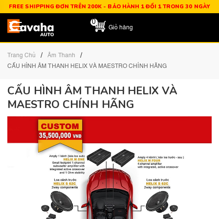
FREE SHIPPING ĐƠN TRÊN 200K - BẢO HÀNH 1 ĐỔI 1 TRONG 30 NGÀY
0
Giỏ hàng
/
/
Trang Chủ
Âm Thanh
CẤU HÌNH ÂM THANH HELIX VÀ MAESTRO CHÍNH HÃNG
CẤU HÌNH ÂM THANH HELIX VÀ
MAESTRO CHÍNH HÃNG