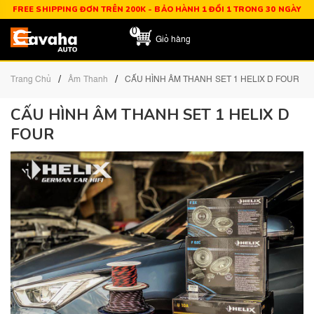
FREE SHIPPING ĐƠN TRÊN 200K - BẢO HÀNH 1 ĐỔI 1 TRONG 30 NGÀY
0
Giỏ hàng
/
/
Trang Chủ
Âm Thanh
CẤU HÌNH ÂM THANH SET 1 HELIX D FOUR
CẤU HÌNH ÂM THANH SET 1 HELIX D
FOUR