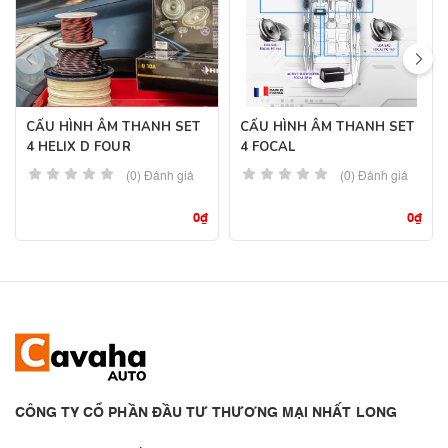
CẤU HÌNH ÂM THANH SET
CẤU HÌNH ÂM THANH SET
4 HELIX D FOUR
4 FOCAL
(0) Đánh giá
(0) Đánh giá
0
₫
0
₫
CÔNG TY CỔ PHẦN ĐẦU TƯ THƯƠNG MẠI NHẤT LONG