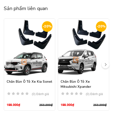
Sản phẩm liên quan
-20%
-20%
Chắn Bùn Ô Tô Xe Kia Sonet
Chắn Bùn Ô Tô Xe
Mitsubishi Xpander
(0) Đánh giá
(0) Đánh giá
199.000
₫
199.000
₫
250.000
₫
250.000
₫