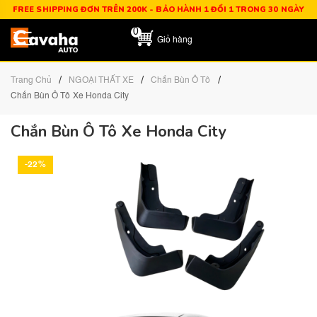
FREE SHIPPING ĐƠN TRÊN 200K - BẢO HÀNH 1 ĐỔI 1 TRONG 30 NGÀY
0
Giỏ hàng
/
/
/
Trang Chủ
NGOẠI THẤT XE
Chắn Bùn Ô Tô
Chắn Bùn Ô Tô Xe Honda City
Chắn Bùn Ô Tô Xe Honda City
-22%