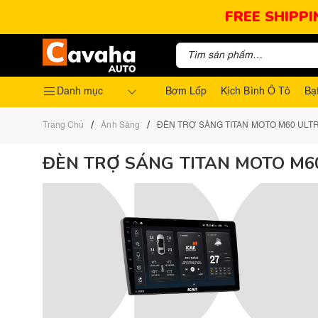
FREE SHIPPI
Danh mục
Bơm Lốp
Kích Bình Ô Tô
Bạ
/
/
Trang Chủ
Ánh Sáng
ĐÈN TRỢ SÁNG TITAN MOTO M60 ULTR
ĐÈN TRỢ SÁNG TITAN MOTO M6