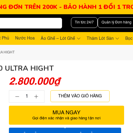
NG ĐƠN TRÊN 200K - BẢO HÀNH 1 ĐỔI 1 T
Tin tức 24/7
Quản lý Đơn hàng
t Phủ
Nước Hoa
Áo Ghế – Lót Ghế
Thảm Lót Sàn
Bọc
A HIGHT
0 ULTRA HIGHT
2.800.000
₫
THÊM VÀO GIỎ HÀNG
MUA NGAY
Gọi điện xác nhận và giao hàng tận nơi