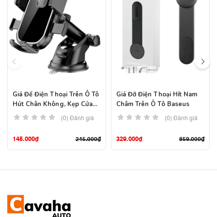
Giá Để Điện Thoại Trên Ô Tô
Giá Đỡ Điện Thoại Hít Nam
Hút Chân Không, Kẹp Cửa
Châm Trên Ô Tô Baseus
Gió Điều Hòa
(0) Đánh giá
(0) Đánh giá
145.000
₫
329.000
₫
245.000
₫
859.000
₫