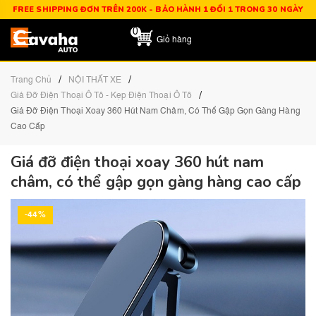
FREE SHIPPING ĐƠN TRÊN 200K - BẢO HÀNH 1 ĐỔI 1 TRONG 30 NGÀY
0
Giỏ hàng
/
/
Trang Chủ
NỘI THẤT XE
/
Giá Đỡ Điện Thoại Ô Tô - Kẹp Điện Thoại Ô Tô
Giá Đỡ Điện Thoại Xoay 360 Hút Nam Châm, Có Thể Gập Gọn Gàng Hàng
Cao Cấp
Giá đỡ điện thoại xoay 360 hút nam
châm, có thể gập gọn gàng hàng cao cấp
-44%