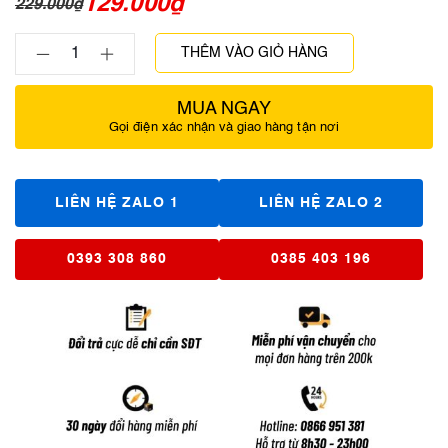
129.000
₫
229.000
₫
THÊM VÀO GIỎ HÀNG
MUA NGAY
Gọi điện xác nhận và giao hàng tận nơi
LIÊN HỆ ZALO 1
LIÊN HỆ ZALO 2
0393 308 860
0385 403 196