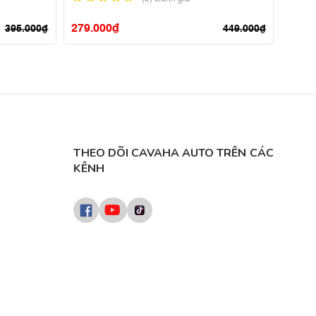
279.000
₫
299.
395.000
₫
449.000
₫
THEO DÕI CAVAHA AUTO TRÊN CÁC
KÊNH