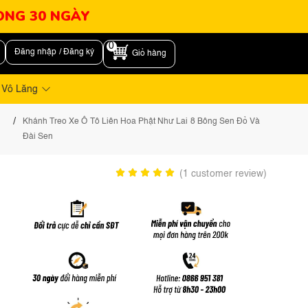
RONG 30 NGÀY
0
Đăng nhập / Đăng ký
Giỏ hàng
 Vô Lăng
/
Khánh Treo Xe Ô Tô Liên Hoa Phật Như Lai 8 Bông Sen Đỏ Và
Đài Sen
(
1
customer review)