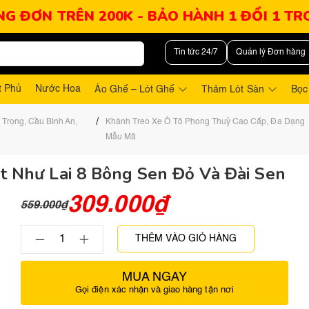
NG ĐƠN TRÊN 200K - BẢO HÀNH 1 ĐỔI 1 T
Tin tức 24/7
Quản lý Đơn hàng
t Phủ
Nước Hoa
Áo Ghế – Lót Ghế
Thảm Lót Sàn
Bọc
/
Trọng, Cầu Bình An,
Khánh Treo Xe Ô Tô Phong Thuỷ Cao Cấp, Đa Dạng
Mẫu Mã
t Như Lai 8 Bông Sen Đỏ Và Đài Sen
309.000
₫
559.000
₫
THÊM VÀO GIỎ HÀNG
MUA NGAY
Gọi điện xác nhận và giao hàng tận nơi