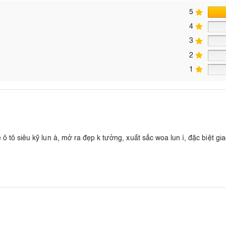
5
4
3
2
1
ô tô siêu kỹ lun á, mở ra đẹp k tưởng, xuất sắc woa lun í, đặc biệt