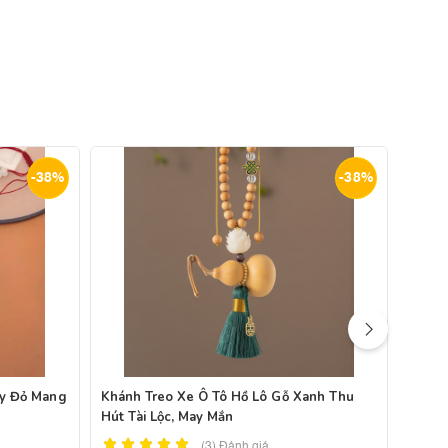
-38%
-38%
ây Đỏ Mang
Khánh Treo Xe Ô Tô Hồ Lô Gỗ Xanh Thu
Khánh
Hút Tài Lộc, May Mắn
Bằng 
(3)
Đánh giá