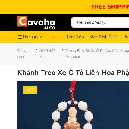
FREE SHIPPI
Danh mục
Bơm Lốp
Kích Bình Ô Tô
Bạ
/
/
Trang
NỘI THẤT
Tượng Phật Để Xe Ô Tô Cao Cấp, Sang 
Chủ
XE
May Mắn
Khánh Treo Xe Ô Tô Liên Hoa Phậ
-45%