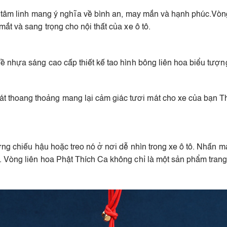
 tâm linh mang ý nghĩa về bình an, may mắn và hạnh phúc.Vòng l
ắt và sang trọng cho nội thất của xe ô tô.
ề nhựa sáng cao cấp thiết kế tao hình bông liên hoa biểu tượ
hoang thoảng mang lại cảm giác tươi mát cho xe của bạn Thiế
ơng chiếu hậu hoặc treo nó ở nơi dễ nhìn trong xe ô tô. Nhấn mạ
 Vòng liên hoa Phật Thích Ca không chỉ là một sản phẩm trang t