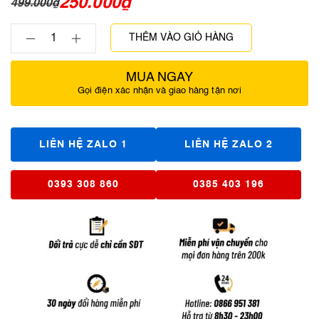
250.000
₫
499.000
₫
THÊM VÀO GIỎ HÀNG
MUA NGAY
Gọi điện xác nhận và giao hàng tận nơi
LIÊN HỆ ZALO 1
LIÊN HỆ ZALO 2
0393 308 860
0385 403 196