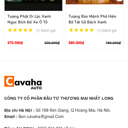
Tượng Phật Di Lặc Xanh
Tượng Bản Mệnh Phổ Hiền
Ngọc Bích Để Xe Ô Tô
Bồ Tát Gỗ Bách Xanh
(1)
Đánh giá
(1)
Đánh giá
370.000
₫
590.000
₫
500.000
₫
790.000
₫
CÔNG TY CỔ PHẦN ĐẦU TƯ THƯƠNG MẠI NHẤT LONG
Địa chỉ Hà Nội :
Số 168 Kim Giang, Q Hoàng Mai, Hà Nội.
Email :
Bon.cavaha@gmail.Com