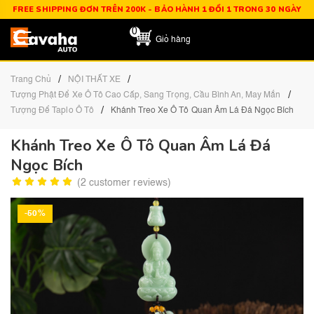
FREE SHIPPING ĐƠN TRÊN 200K - BẢO HÀNH 1 ĐỔI 1 TRONG 30 NGÀY
0
Giỏ hàng
/
/
Trang Chủ
NỘI THẤT XE
/
Tượng Phật Để Xe Ô Tô Cao Cấp, Sang Trọng, Cầu Bình An, May Mắn
/
Tượng Để Taplo Ô Tô
Khánh Treo Xe Ô Tô Quan Âm Lá Đá Ngọc Bích
Khánh Treo Xe Ô Tô Quan Âm Lá Đá
Ngọc Bích
(
2
customer reviews)
-50%