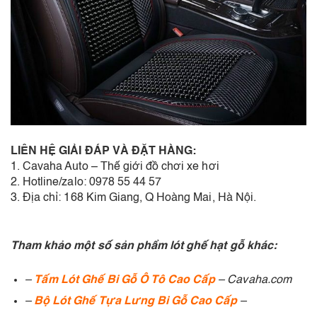
LIÊN HỆ GIẢI ĐÁP VÀ ĐẶT HÀNG:
1. Cavaha Auto – Thế giới đồ chơi xe hơi
2. Hotline/zalo: 0978 55 44 57
3. Địa chỉ: 168 Kim Giang, Q Hoàng Mai, Hà Nội.
Tham khảo một số sản phẩm lót ghế hạt gỗ khác:
–
Tấm Lót Ghế Bi Gỗ Ô Tô Cao Cấp
– Cavaha.com
–
Bộ Lót Ghế Tựa Lưng Bi Gỗ Cao Cấp
–