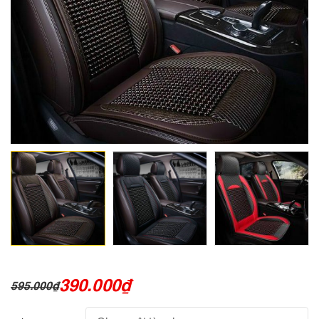
390.000
₫
595.000
₫