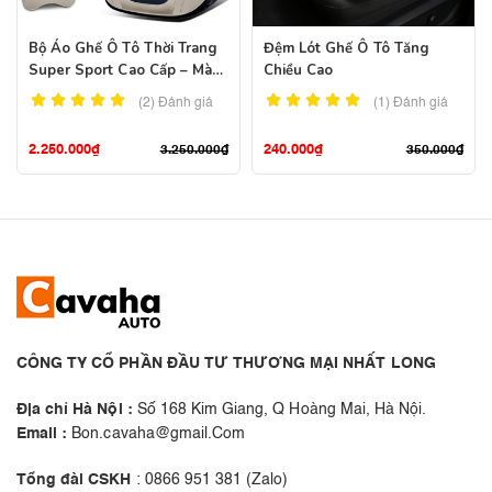
Bộ Áo Ghế Ô Tô Thời Trang
Đệm Lót Ghế Ô Tô Tăng
Super Sport Cao Cấp – Màu
Chiều Cao
Xanh
(2)
Đánh giá
(1)
Đánh giá
2.250.000
₫
240.000
₫
3.250.000
₫
350.000
₫
CÔNG TY CỔ PHẦN ĐẦU TƯ THƯƠNG MẠI NHẤT LONG
Địa chỉ Hà Nội :
Số 168 Kim Giang, Q Hoàng Mai, Hà Nội.
Email :
Bon.cavaha@gmail.Com
Tổng đài CSKH
: 0866 951 381 (Zalo)