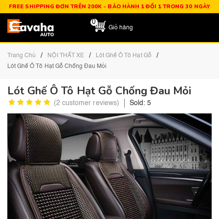
FREE SHIPPING ĐƠN TRÊN 200K - BẢO HÀNH 1 ĐỔI 1 TRONG 30 NGÀY
0
Giỏ hàng
/
/
/
Trang Chủ
NỘI THẤT XE
Lót Ghế Ô Tô Hạt Gỗ
Lót Ghế Ô Tô Hạt Gỗ Chống Đau Mỏi
Lót Ghế Ô Tô Hạt Gỗ Chống Đau Mỏi
(
2
customer reviews)
Sold: 5