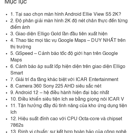
Mục lục
1. Tại sao chọn màn hình Android Ellie View S5 2K?
2. Độ phân giải màn hình 2K độ nét chân thực đến từng
điểm ảnh
3. Giao diện Elligo Gold lần đầu tiên xuất hiện
4. Thao tác mọi tác vụ Google Maps – DUY NHẤT trên
thị trường
5. GSpeed – Cảnh báo tốc độ giới hạn trên Google
Maps
6. Cảnh báo áp suất lốp hiện diện trên giao diện Elligo
Smart
7. Giải trí đa tầng khác biệt với ICAR Entertainment
8. Camera 360 Sony 225 AHD siêu sắc nét
9. Android 12 – hệ điều hành hiện đại bậc nhất
10. Điều khiển siêu tiện ích xe bằng giọng nói ICAR V
11. Tận hưởng đầy đủ tính năng của kho ứng dụng tiện
ích
12. Hiệu suất đỉnh cao với CPU Octa-core và chipset
7862s
13. Định vị chuẩn: sự kết hợp hoàn hảo của công nghệ