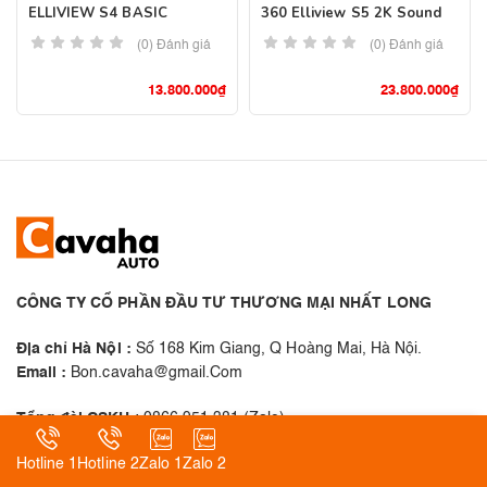
ELLIVIEW S4 BASIC
360 Elliview S5 2K Sound
(0) Đánh giá
(0) Đánh giá
13.800.000
₫
23.800.000
₫
CÔNG TY CỔ PHẦN ĐẦU TƯ THƯƠNG MẠI NHẤT LONG
Địa chỉ Hà Nội :
Số 168 Kim Giang, Q Hoàng Mai, Hà Nội.
Email :
Bon.cavaha@gmail.Com
Tổng đài CSKH
: 0866 951 381 (Zalo)
Thời gian :
Hỗ Trợ 24/7
Hotline 1
Hotline 2
Zalo 1
Zalo 2