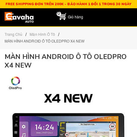
FREE SHIPPING ĐƠN TRÊN 200K - BẢO HÀNH 1 ĐỔI 1 TRONG 30 NGÀY
0
Giỏ hàng
/
/
Trang Chủ
Màn Hình Ô Tô
MÀN HÌNH ANDROID Ô TÔ OLEDPRO X4 NEW
MÀN HÌNH ANDROID Ô TÔ OLEDPRO
X4 NEW