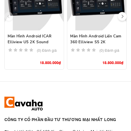
Màn Hình Android ICAR
Màn Hình Android Liền Cam
Elliview U5 2K Sound
360 Elliview S5 2K
(0) Đánh giá
(0) Đánh giá
18.800.000
₫
18.800.000
₫
CÔNG TY CỔ PHẦN ĐẦU TƯ THƯƠNG MẠI NHẤT LONG