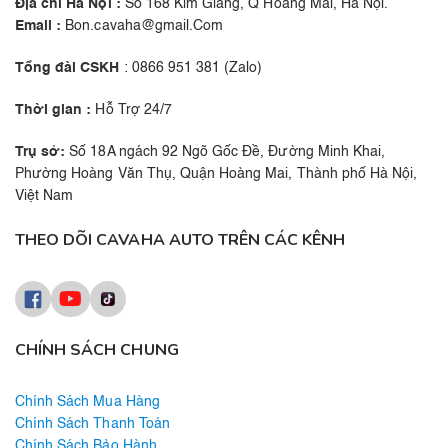
Địa chỉ Hà Nội :
Số 168 Kim Giang, Q Hoàng Mai, Hà Nội.
Email :
Bon.cavaha@gmail.Com
Tổng đài CSKH
: 0866 951 381 (Zalo)
Thời gian :
Hỗ Trợ 24/7
Trụ sở:
Số 18A ngách 92 Ngõ Gốc Đề, Đường Minh Khai,
Phường Hoàng Văn Thụ, Quận Hoàng Mai, Thành phố Hà Nội,
Việt Nam
THEO DÕI CAVAHA AUTO TRÊN CÁC KÊNH
CHÍNH SÁCH CHUNG
Chính Sách Mua Hàng
Chính Sách Thanh Toán
Chính Sách Bảo Hành