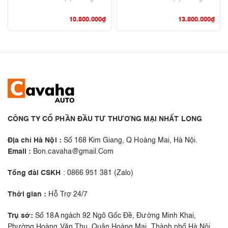
10.800.000
₫
13.800.000
₫
CÔNG TY CỔ PHẦN ĐẦU TƯ THƯƠNG MẠI NHẤT LONG
Địa chỉ Hà Nội :
Số 168 Kim Giang, Q Hoàng Mai, Hà Nội.
Email :
Bon.cavaha@gmail.Com
Tổng đài CSKH
: 0866 951 381 (Zalo)
Thời gian :
Hỗ Trợ 24/7
Trụ sở:
Số 18A ngách 92 Ngõ Gốc Đề, Đường Minh Khai,
Phường Hoàng Văn Thụ, Quận Hoàng Mai, Thành phố Hà Nội,