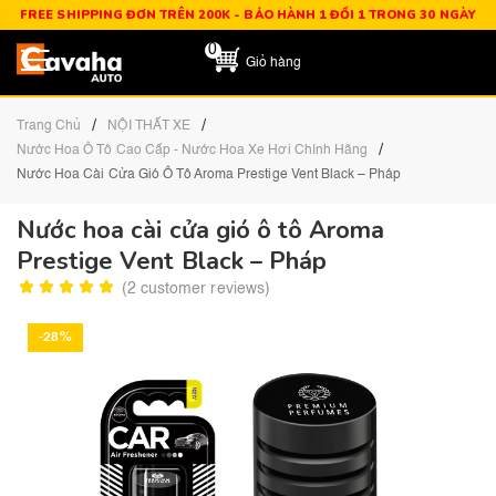
FREE SHIPPING ĐƠN TRÊN 200K - BẢO HÀNH 1 ĐỔI 1 TRONG 30 NGÀY
0
Giỏ hàng
/
/
Trang Chủ
NỘI THẤT XE
/
Nước Hoa Ô Tô Cao Cấp - Nước Hoa Xe Hơi Chính Hãng
Nước Hoa Cài Cửa Gió Ô Tô Aroma Prestige Vent Black – Pháp
Nước hoa cài cửa gió ô tô Aroma
Prestige Vent Black – Pháp
(
2
customer reviews)
-28%