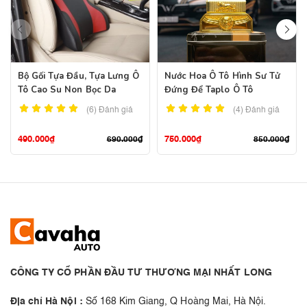
Bộ Gối Tựa Đầu, Tựa Lưng Ô
Nước Hoa Ô Tô Hình Sư Tử
Tô Cao Su Non Bọc Da
Đứng Để Taplo Ô Tô
(6)
Đánh giá
(4)
Đánh giá
490.000
₫
750.000
₫
690.000
₫
850.000
₫
CÔNG TY CỔ PHẦN ĐẦU TƯ THƯƠNG MẠI NHẤT LONG
Địa chỉ Hà Nội :
Số 168 Kim Giang, Q Hoàng Mai, Hà Nội.