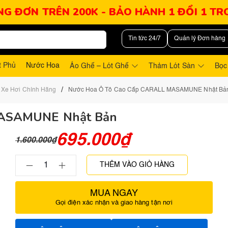
NG ĐƠN TRÊN 200K - BẢO HÀNH 1 ĐỔI 1 T
Tin tức 24/7
Quản lý Đơn hàng
t Phủ
Nước Hoa
Áo Ghế – Lót Ghế
Thảm Lót Sàn
Bọc
/
 Xe Hơi Chính Hãng
Nước Hoa Ô Tô Cao Cấp CARALL MASAMUNE Nhật Bả
 MASAMUNE Nhật Bản
695.000
₫
1.600.000
₫
THÊM VÀO GIỎ HÀNG
MUA NGAY
Gọi điện xác nhận và giao hàng tận nơi