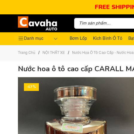
FREE SHIPPI
Danh mục
Bơm Lốp
Kích Bình Ô Tô
Bạ
/
/
Trang Chủ
NỘI THẤT XE
Nước Hoa Ô Tô Cao Cấp - Nước Hoa
Nước hoa ô tô cao cấp CARALL
-57%