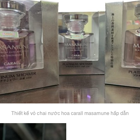
Thiết kế vỏ chai nước hoa carall masamune hấp dẫn