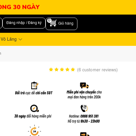
RONG 30 NGÀY
0
Đăng nhập / Đăng ký
Giỏ hàng
 Vô Lăng
n
(
6
customer reviews)