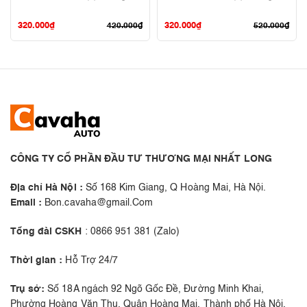
320.000
₫
320.000
₫
420.000
₫
520.000
₫
CÔNG TY CỔ PHẦN ĐẦU TƯ THƯƠNG MẠI NHẤT LONG
Địa chỉ Hà Nội :
Số 168 Kim Giang, Q Hoàng Mai, Hà Nội.
Email :
Bon.cavaha@gmail.Com
Tổng đài CSKH
: 0866 951 381 (Zalo)
Thời gian :
Hỗ Trợ 24/7
Trụ sở:
Số 18A ngách 92 Ngõ Gốc Đề, Đường Minh Khai,
Phường Hoàng Văn Thụ, Quận Hoàng Mai, Thành phố Hà Nội,