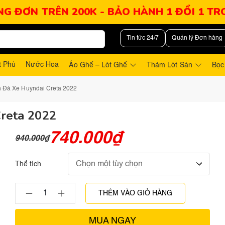
NG ĐƠN TRÊN 200K - BẢO HÀNH 1 ĐỔI 1 T
Tin tức 24/7
Quản lý Đơn hàng
t Phủ
Nước Hoa
Áo Ghế – Lót Ghế
Thảm Lót Sàn
Bọc
n Đá Xe Huyndai Creta 2022
reta 2022
740.000
₫
940.000
₫
Thể tích
THÊM VÀO GIỎ HÀNG
MUA NGAY