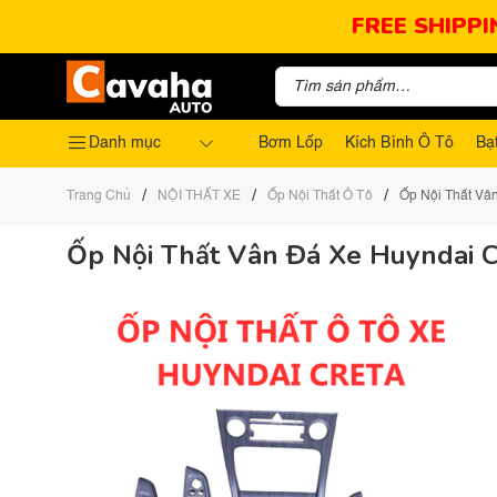
FREE SHIPPI
Danh mục
Bơm Lốp
Kích Bình Ô Tô
Bạ
/
/
/
Trang Chủ
NỘI THẤT XE
Ốp Nội Thất Ô Tô
Ốp Nội Thất Vâ
Ốp Nội Thất Vân Đá Xe Huyndai C